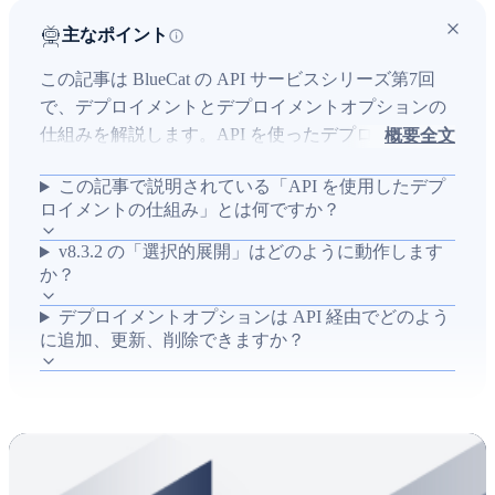
主なポイント
この記事は BlueCat の API サービスシリーズ第7回
で、デプロイメントとデプロイメントオプションの
仕組みを解説します。API を使ったデプロイメント
概要全文
の流れ、v8.3.2 における選択的展開の動作、導入オ
この記事で説明されている「API を使用したデプ
プションの追加方法やAPI経由での管理方法、オプ
ロイメントの仕組み」とは何ですか？
ションの更新と削除操作を実務的に説明し、運用上
の影響と利点を扱います。登壇者の Vivek
v8.3.2 の「選択的展開」はどのように動作します
Mistry（Community Specialist, Customer Care）が10年
か？
以上のITサポート経験を踏まえ、実際の運用環境で
デプロイメントオプションは API 経由でどのよう
の適用やトラブル対応に役立つ手順と注意点を示し
に追加、更新、削除できますか？
ます。