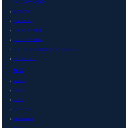
ソリューション
統合型DDI
セキュリティ
マルチクラウド管理
ネットワーク自動化
ネットワークの可観測性とインテリジェンス
ソリューション
製品
Integrity
Micetro
エッジ
ゲートウェイ
LiveAssurance