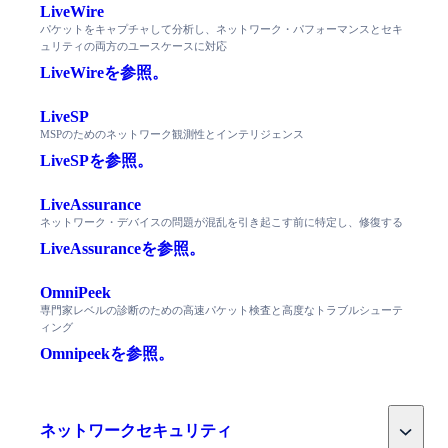
LiveWire
パケットをキャプチャして分析し、ネットワーク・パフォーマンスとセキ
ュリティの両方のユースケースに対応
LiveWireを参照。
LiveSP
MSPのためのネットワーク観測性とインテリジェンス
LiveSPを参照。
LiveAssurance
ネットワーク・デバイスの問題が混乱を引き起こす前に特定し、修復する
LiveAssuranceを参照。
OmniPeek
専門家レベルの診断のための高速パケット検査と高度なトラブルシューテ
ィング
Omnipeekを参照。
Toggle
ネットワークセキュリティ