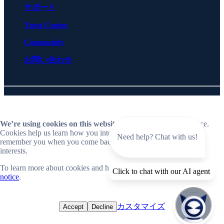
サポート
Trust Center
Community
お問い合わせ
© 2026 BlueCat Networks All rights reserved
Privacy
ライセンス契約
Cookie Preferences
Follow us on LinkedIn
Follow us on YouTube
We’re using cookies on this website
to improve your experience.
Cookies help us learn how you interact with our website and
Need help? Chat with us!
remember you when you come back so we can tailor it to your
interests.
To learn more about cookies and how we use them, read our
cookie
Close
Click to chat with our AI agent
notice
.
📣 Now live: Explore BlueCat Horizon, our SaaS-first Intelligent
NetOps platform.
カスタマイズ
Accept
Decline
Explore Horizon