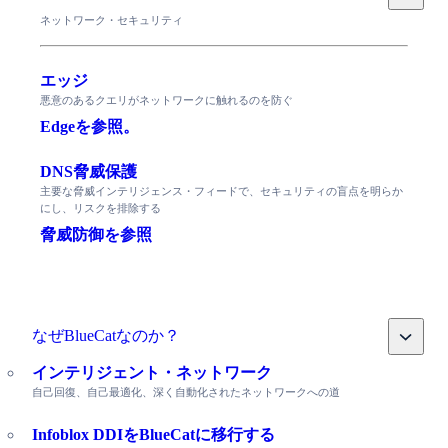
ネットワーク・セキュリティ
エッジ
悪意のあるクエリがネットワークに触れるのを防ぐ
Edgeを参照。
DNS脅威保護
主要な脅威インテリジェンス・フィードで、セキュリティの盲点を明らか
にし、リスクを排除する
脅威防御を参照
Toggle
なぜBlueCatなのか？
インテリジェント・ネットワーク
自己回復、自己最適化、深く自動化されたネットワークへの道
Infoblox DDIをBlueCatに移行する