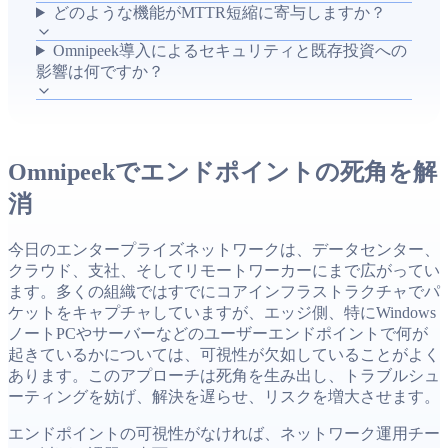
ット分析、VoIP再生などの機能により、ネットワー
どのような機能がMTTR短縮に寄与しますか？
クとアプリケーションの性能問題やセキュリティイ
Omnipeek導入によるセキュリティと既存投資への
ンシデントの根本原因を迅速に特定し、平均解決時
影響は何ですか？
間（MTTR）を短縮します。結果として既存投資の
ROIを高め、リモートユーザーのサポートとセキュ
リティ体制の強化を支援します。
Omnipeekでエンドポイントの死角を解
消
今日のエンタープライズネットワークは、データセンター、
クラウド、支社、そしてリモートワーカーにまで広がってい
ます。多くの組織ではすでにコアインフラストラクチャでパ
ケットをキャプチャしていますが、エッジ側、特にWindows
ノートPCやサーバーなどのユーザーエンドポイントで何が
起きているかについては、可視性が欠如していることがよく
あります。このアプローチは死角を生み出し、トラブルシュ
ーティングを妨げ、解決を遅らせ、リスクを増大させます。
エンドポイントの可視性がなければ、ネットワーク運用チー