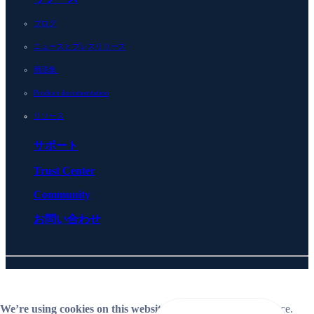
ブログ
ニュースとプレスリリース
用語集
Product documentation
リソース
サポート
Trust Center
Community
お問い合わせ
© 2026 BlueCat Networks All rights reserved
Privacy
ライセンス契約
Cookie Preferences
Follow us on LinkedIn
Follow us on YouTube
We’re using cookies on this website
to improve your experience.