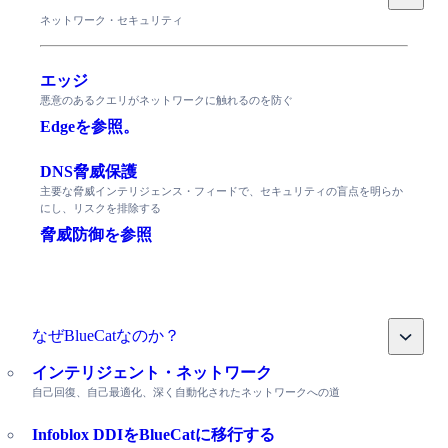
ネットワーク・セキュリティ
エッジ
悪意のあるクエリがネットワークに触れるのを防ぐ
Edgeを参照。
DNS脅威保護
主要な脅威インテリジェンス・フィードで、セキュリティの盲点を明らか
にし、リスクを排除する
脅威防御を参照
Toggle
なぜBlueCatなのか？
インテリジェント・ネットワーク
自己回復、自己最適化、深く自動化されたネットワークへの道
Infoblox DDIをBlueCatに移行する