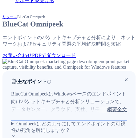
サポートを受ける
リソース
BlueCat Omnipeek
BlueCat Omnipeek
エンドポイントのパケットキャプチャと分析により、ネット
ワークおよびセキュリティ問題の平均解決時間を短縮
お問い合わせ
PDFでダウンロード
主なポイント
BlueCat OmnipeekはWindowsベースのエンドポイント
向けパケットキャプチャと分析ソリューションで、
データセンター、クラウド、支社、リモートワーカ
概要全文
ーにまたがる今日の分散ネットワークにおける可視
Omnipeekはどのようにしてエンドポイントの可視
性の死角を解消します。エンドポイントでのトラフ
性の死角を解消しますか？
ィック収集とレイヤー7可視化、フォレンジックパケ