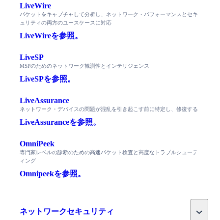
LiveWire
パケットをキャプチャして分析し、ネットワーク・パフォーマンスとセキ
ュリティの両方のユースケースに対応
LiveWireを参照。
LiveSP
MSPのためのネットワーク観測性とインテリジェンス
LiveSPを参照。
LiveAssurance
ネットワーク・デバイスの問題が混乱を引き起こす前に特定し、修復する
LiveAssuranceを参照。
OmniPeek
専門家レベルの診断のための高速パケット検査と高度なトラブルシューテ
ィング
Omnipeekを参照。
Toggle
ネットワークセキュリティ