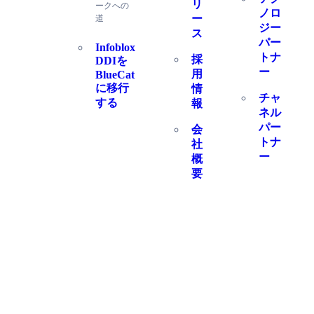
リ
ークへの
ノロ
ー
道
ジー
ス
パー
Infoblox
トナ
採
DDIを
ー
用
BlueCat
に移行
情
チャ
する
報
ネル
パー
会
トナ
社
ー
概
要