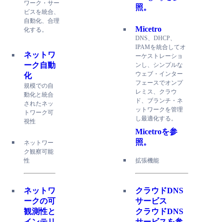
ワーク・サー
照。
ビスを統合、
自動化、合理
Micetro
化する。
DNS、DHCP、
IPAMを統合してオ
ネットワ
ーケストレーショ
ーク自動
ンし、シンプルな
ウェブ・インター
化
フェースでオンプ
規模での自
レミス、クラウ
動化と統合
ド、ブランチ・ネ
されたネッ
ットワークを管理
トワーク可
し最適化する。
視性
Micetroを参
照。
ネットワー
ク観察可能
性
拡張機能
ネットワ
クラウドDNS
ークの可
サービス
観測性と
クラウドDNS
インテリ
サービスを参