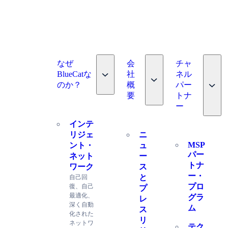
なぜ
会
チャ
Toggle nav dropdown
BlueCatな
社
ネル
Toggle nav dropdown
Toggl
のか？
概
パー
要
トナ
ー
ス
インテ
リジェ
ニ
MSP
ント・
ュ
パー
ネット
ー
トナ
ワーク
ス
ー・
と
自己回
プロ
復、自己
プ
最適化、
グラ
レ
深く自動
ム
ス
化された
リ
ネットワ
テク