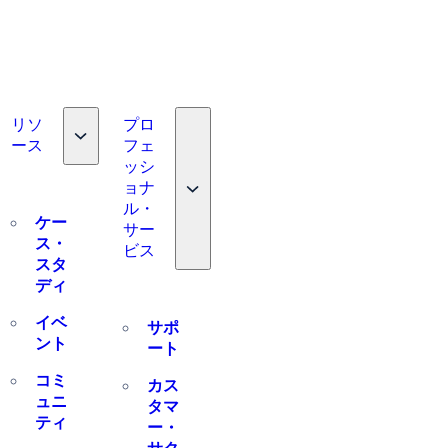
リソ
プロ
Toggle nav dropdown
ース
フェ
e nav dropdown
ッシ
Toggle nav dropdown
ョナ
ル・
ケー
サー
ス・
ビス
スタ
ディ
イベ
サポ
ント
ート
コミ
カス
ュニ
タマ
ティ
ー・