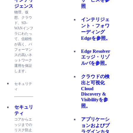
ジェンス
照
物理、仮
想、クラウ
インテリジェ
ド、SD-
ント・フォワ
WANインフ
ーディング
ラにわたっ
Edgeを参照。
て、信頼性
が高く、パ
フォーマン
Edge Resolver
スの高いネ
エッジ・リゾ
ットワーク
ルバを参照。
運用を保証
します。
クラウドの検
出と可視化
セキュリテ
Cloud
ィ
Discovery &
Visibilityを参
照。
セキュリ
ティ
アプリケーシ
コアからエ
ッジまでの
ョンおよびプ
リスク防止
ラグインカタ