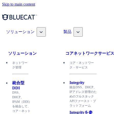
Skip to main content
Toggle nav dropdown
Toggle nav dropdown
ソリューション
製品
ソリューション
コアネットワークサービ
ネットワー
コア・ネットワー
ク管理
ク・サービス
Integrity
統合型
統合DNS、DHCP、
DDI
IPアドレス管理のた
DNS、
めのフルスタック
DHCP、
APIファースト・プ
IPAM（DDI）
ラットフォーム
を統合して、
コア・ネット
Integrityを参