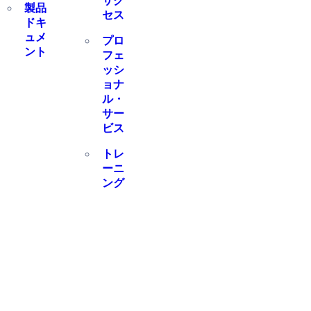
サク
製品
セス
ドキ
ュメ
プロ
ント
フェ
ッシ
ョナ
ル・
サー
ビス
トレ
ーニ
ング