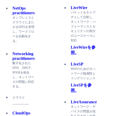
LiveWire
NetOps
パケットをキャプ
practitioners
チャして分析し、
オンプレミスと
ネットワーク・パ
クラウドにまた
フォーマンスとセ
がるDNSを管理
キュリティの両方
し、ワークフロ
のユースケースに
ーを自動化す
対応
る。
LiveWireを参
照。
Networking
practitioners
断片化された
LiveSP
DNS、DHCP、
MSPのためのネッ
IPAMを統合
トワーク観測性と
し、ネットワー
インテリジェンス
クの問題に対応
LiveSPを参
する。
照。
クラウド
LiveAssurance
ネットワーク・デ
バイスの問題が混
CloudOps
乱を引き起こす前