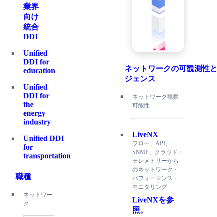
業界
向け
統合
DDI
Unified
DDI for
ネットワークの可観測性
education
ジェンス
Unified
DDI for
ネットワーク観察
the
可能性
energy
industry
LiveNX
Unified DDI
フロー、API、
for
SNMP、クラウド・
transportation
テレメトリーから
のネットワーク・
職種
パフォーマンス・
モニタリング
ネットワー
LiveNXを参
ク
照。