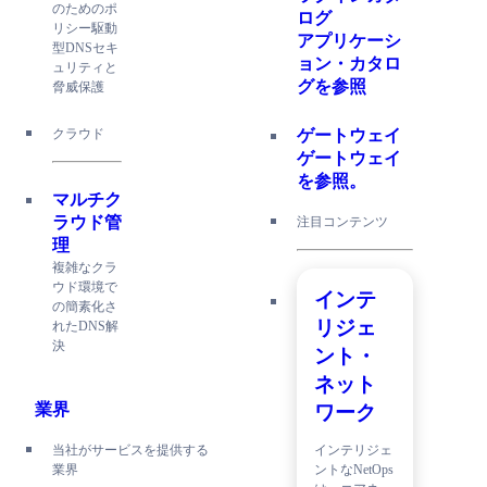
のためのポ
ログ
リシー駆動
アプリケーシ
型DNSセキ
ョン・カタロ
ュリティと
グを参照
脅威保護
クラウド
ゲートウェイ
ゲートウェイ
を参照。
マルチク
ラウド管
注目コンテンツ
理
複雑なクラ
ウド環境で
インテ
の簡素化さ
リジェ
れたDNS解
決
ント・
ネット
業界
ワーク
インテリジェ
当社がサービスを提供する
ントなNetOps
業界