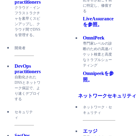
practitioners
に特定し、修復す
クラウド・イン
る
フラストラクチ
LiveAssurance
ャを素早くスピ
を参照。
ンアップし、ク
ラウド間でDNS
を管理する。
OmniPeek
専門家レベルの診
開発者
断のための高速パ
ケット検査と高度
なトラブルシュー
ティング
DevOps
practitioners
Omnipeekを参
自動化された
照。
DNSとネットワ
ーク保証で、よ
り速くデプロイ
ネットワークセキュリテ
する
ネットワーク・セ
セキュリテ
キュリティ
ィ
エッジ
SecOps