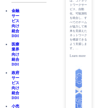
は、コアネッ
トワークサー
ビス、自動
金融
化、可観測性
サー
を統合し、す
ビス
べてのチーム
向け
が協力して将
統合
来を見据えた
ネットワーク
DDI
を構築できる
よう支援しま
医療
す。…
業界
向け
Learn more
統合
DDI
政府
サー
ビス
向け
統合
DDI
小売