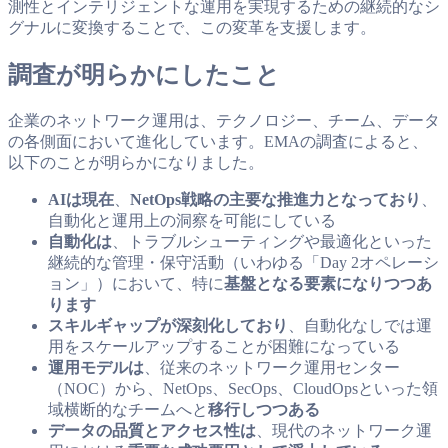
測性とインテリジェントな運用を実現するための継続的なシ
グナルに変換することで、この変革を支援します。
調査が明らかにしたこと
企業のネットワーク運用は、テクノロジー、チーム、データ
の各側面において進化しています。EMAの調査によると、
以下のことが明らかになりました。
AIは現在
、
NetOps戦略の主要な推進力となっており
、
自動化と運用上の洞察を可能にしている
自動化は
、トラブルシューティングや最適化といった
継続的な管理・保守活動（いわゆる「Day 2オペレーシ
ョン」）において、特に
基盤となる要素になりつつあ
ります
スキルギャップが深刻化しており
、自動化なしでは運
用をスケールアップすることが困難になっている
運用モデルは
、従来のネットワーク運用センター
（NOC）から、NetOps、SecOps、CloudOpsといった領
域横断的なチームへと
移行しつつある
データの品質とアクセス性は
、現代のネットワーク運