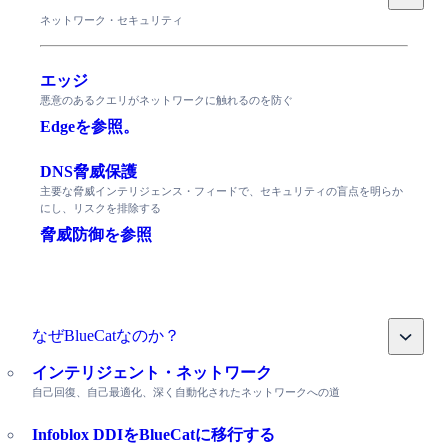
ネットワーク・セキュリティ
エッジ
悪意のあるクエリがネットワークに触れるのを防ぐ
Edgeを参照。
DNS脅威保護
主要な脅威インテリジェンス・フィードで、セキュリティの盲点を明らか
にし、リスクを排除する
脅威防御を参照
Toggle
なぜBlueCatなのか？
インテリジェント・ネットワーク
自己回復、自己最適化、深く自動化されたネットワークへの道
Infoblox DDIをBlueCatに移行する