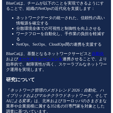
BlueCatは、チームが以下のことを実現できるようにす
ることで、組織のNetOpsの近代化を支援します：
ネットワークデータの統一された、信頼性の高い
情報源を確立する
分散環境全体での可視性と制御性を向上させる
ワークフローを自動化し、手作業の負担を軽減す
る
NetOps、SecOps、CloudOps間の連携を支援する
BlueCatは、基盤となるネットワークサービスと
自動化
および
オーケストレーションを
連携させることで、より
効率的で、耐障害性が高く、スケーラブルなネットワー
ク運用を実現します。
研究について
『
ネットワーク管理のメガトレンド 2026：自動化、ハ
イブリッドおよびマルチクラウドネットワーク、そして
AIによる変革』
は、北米およびヨーロッパのさまざまな
業界や企業規模に属する352名のIT専門家を対象とした
調査に基づいています。