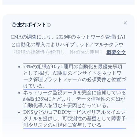
主なポイント
EMAの調査により、2026年のネットワーク管理はAI
と自動化の導入によりハイブリッド／マルチクラウ
ド環境の複雑性を解消し、NetOpsの運用モデルを従
概要全文
来のNOCからクロスドメインチームへと移行させて
79%の組織がDay 2運用の自動化を最優先事項
いることが明らかになりました。多くの組織がDay 2
として掲げ、AI駆動のインサイトをネットワ
運用の自動化を最優先とし、信頼できるネットワー
ーク管理プラットフォームの必須要件と位置づ
クデータ（特にDNS）と統合された可視性が自動化
けている。
成功の鍵となっている一方、スキルギャップやツー
ネットワーク監視データを完全に信頼している
ルの断片化、クラウド由来テレメトリの収集困難が
組織は36%にとどまり、データ信頼性の欠如が
自動化導入を阻む主要因となっている。
導入の障壁となっています。BlueCatは統一されたネ
DNSなどのコアDDIサービスがリアルタイムシ
ットワークデータ基盤、分散環境の可視性と制御、
グナルを提供し、可観測性の基盤として障害予
ワークフロー自動化、NetOps/SecOps/CloudOpsの連
測やリスクの可視化に寄与している。
携を支援することで、より効率的で回復力の高いネ
ットワーク運用の実現を目指すと述べています。