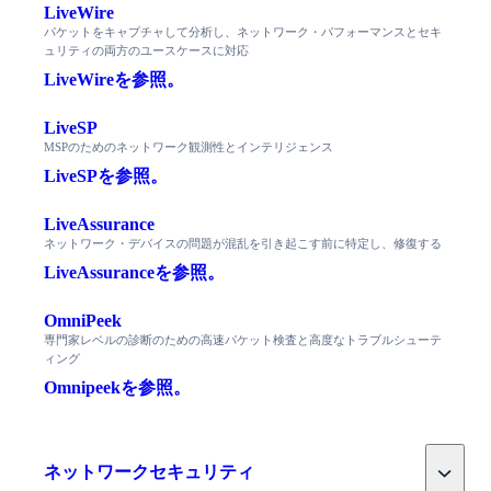
LiveWire
パケットをキャプチャして分析し、ネットワーク・パフォーマンスとセキ
ュリティの両方のユースケースに対応
LiveWireを参照。
LiveSP
MSPのためのネットワーク観測性とインテリジェンス
LiveSPを参照。
LiveAssurance
ネットワーク・デバイスの問題が混乱を引き起こす前に特定し、修復する
LiveAssuranceを参照。
OmniPeek
専門家レベルの診断のための高速パケット検査と高度なトラブルシューテ
ィング
Omnipeekを参照。
Toggle
ネットワークセキュリティ