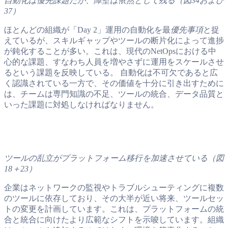
自動化は優先課題だが、障壁は依然として残る（図34および
37）
ほとんどの組織が「Day 2」運用の自動化を最
優先事項
と捉
えているが、スキルギャップやツールの断片化によって進捗
が鈍化することが多い。これは、現代のNetOpsにおける中
心的な課題、すなわち人員を増やさずに運用をスケールさせ
るという課題を反映している。 自動化は不可欠であると広
く認識されている一方で、その価値を十分に引き出すために
は、チームは専門知識の不足、ツールの統合、データ品質と
いった課題に対処しなければなりません。
ツールの乱立がプラットフォーム移行を加速させている（図
18＋23）
企業はネットワークの監視やトラブルシューティングに複数
のツールに依存しており、その大半が近い将来、ツールセッ
トの変更を計画しています。これは、プラットフォームの統
合と統合に向けたより広範なシフトを示唆しています。組織