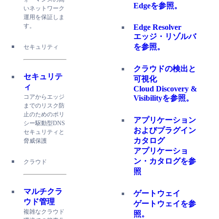
Edgeを参照。
いネットワーク
運用を保証しま
す。
Edge Resolver
エッジ・リゾルバ
を参照。
セキュリティ
クラウドの検出と
セキュリテ
可視化
ィ
Cloud Discovery &
コアからエッジ
Visibilityを参照。
までのリスク防
止のためのポリ
アプリケーション
シー駆動型DNS
およびプラグイン
セキュリティと
カタログ
脅威保護
アプリケーショ
ン・カタログを参
クラウド
照
マルチクラ
ゲートウェイ
ウド管理
ゲートウェイを参
複雑なクラウド
照。