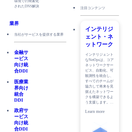
環境での簡素化
されたDNS解決
注目コンテンツ
業界
インテリジ
当社がサービスを提供する業界
ェント・ネ
ットワーク
金融サ
インテリジェント
ービス
なNetOpsは、コア
向け統
ネットワークサー
ビス、自動化、可
合DDI
観測性を統合し、
すべてのチームが
医療業
協力して将来を見
界向け
据えたネットワー
統合
クを構築できるよ
DDI
う支援します。…
政府サ
Learn more
ービス
向け統
合DDI