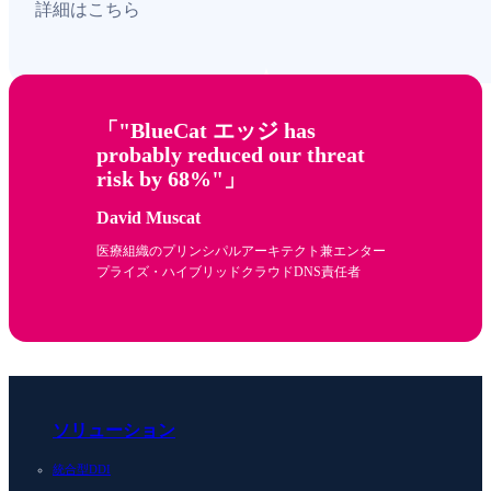
詳細はこちら
"BlueCat エッジ has
probably reduced our threat
risk by 68%"
David Muscat
医療組織のプリンシパルアーキテクト兼エンター
プライズ・ハイブリッドクラウドDNS責任者
ソリューション
統合型DDI