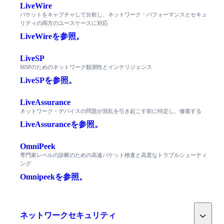
LiveWire
パケットをキャプチャして分析し、ネットワーク・パフォーマンスとセキュ
リティの両方のユースケースに対応
LiveWireを参照。
LiveSP
MSPのためのネットワーク観測性とインテリジェンス
LiveSPを参照。
LiveAssurance
ネットワーク・デバイスの問題が混乱を引き起こす前に特定し、修復する
LiveAssuranceを参照。
OmniPeek
専門家レベルの診断のための高速パケット検査と高度なトラブルシューティ
ング
Omnipeekを参照。
Toggle
ネットワークセキュリティ