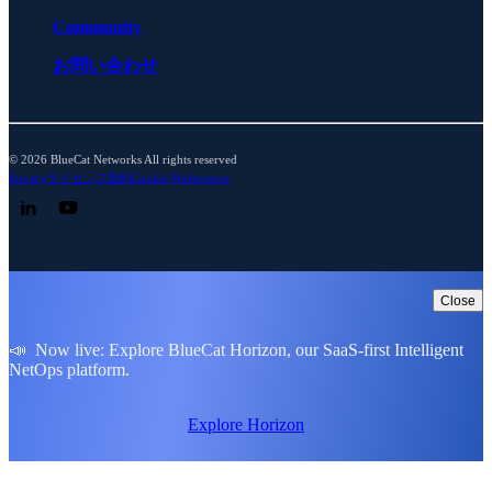
Community
お問い合わせ
© 2026 BlueCat Networks All rights reserved
Privacy
ライセンス契約
Cookie Preferences
Follow us on LinkedIn
Follow us on YouTube
Close
📣 Now live: Explore BlueCat Horizon, our SaaS-first Intelligent
NetOps platform.
Explore Horizon