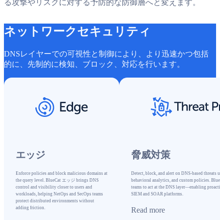
る攻撃やリスクに対する予防的な防御層へと変えます。
ネットワークセキュリティ
DNSレイヤーでの可視性と制御により、より迅速かつ包括
的に、先制的に検知、ブロック、対応を行います。
エッジ
脅威対策
エッジ
脅威対策
Enforce policies and block malicious domains at
Detect, block, and alert on DNS-based threats us
the query level. BlueCat エッジ brings DNS
behavioral analytics, and custom policies. 
control and visibility closer to users and
teams to act at the DNS layer—enabling proact
workloads, helping NetOps and SecOps teams
SIEM and SOAR platforms.
protect distributed environments without
adding friction.
Read more