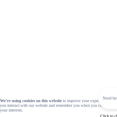
Need hel
We’re using cookies on this website
to improve your experience. Coo
you interact with our website and remember you when you come back so
your interests.
Click to c