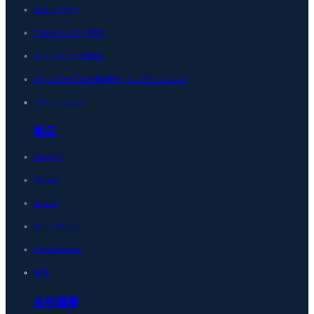
セキュリティ
マルチクラウド管理
ネットワーク自動化
ネットワークの可観測性とインテリジェンス
ソリューション
製品
Integrity
Micetro
エッジ
ゲートウェイ
LiveAssurance
製品
会社概要