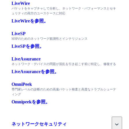
LiveWire
パケットをキャプチャして分析し、ネットワーク・パフォーマンスとセキ
ュリティの両方のユースケースに対応
LiveWireを参照。
LiveSP
MSPのためのネットワーク観測性とインテリジェンス
LiveSPを参照。
LiveAssurance
ネットワーク・デバイスの問題が混乱を引き起こす前に特定し、修復する
LiveAssuranceを参照。
OmniPeek
専門家レベルの診断のための高速パケット検査と高度なトラブルシューテ
ィング
Omnipeekを参照。
Toggle
ネットワークセキュリティ