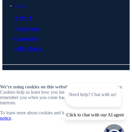
リソース
サポート
Trust Center
Community
お問い合わせ
© 2026 BlueCat Networks All rights reserved
Privacy
ライセンス契約
Cookie Preferences
Follow us on LinkedIn
Follow us on YouTube
We’re using cookies on this website
to improve your experience.
Cookies help us learn how you interact with our website and
Need help? Chat with us!
remember you when you come back so we can tailor it to your
interests.
To learn more about cookies and how we use them, read our
cookie
Close
Click to chat with our AI agent
notice
.
📣 Now live: Explore BlueCat Horizon, our SaaS-first Intelligent
NetOps platform.