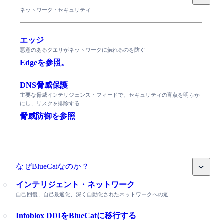
ネットワーク・セキュリティ
エッジ
悪意のあるクエリがネットワークに触れるのを防ぐ
Edgeを参照。
DNS脅威保護
主要な脅威インテリジェンス・フィードで、セキュリティの盲点を明らか
にし、リスクを排除する
脅威防御を参照
Toggle
なぜBlueCatなのか？
インテリジェント・ネットワーク
自己回復、自己最適化、深く自動化されたネットワークへの道
Infoblox DDIをBlueCatに移行する