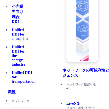
小売業
界向け
統合
DDI
Unified
DDI for
education
Unified
DDI for
the
energy
industry
ネットワークの可観測性
Unified DDI
ジェンス
for
transportation
ネットワーク観察可能
性
職種
ネットワーク
LiveNX
フロー、API、SNMP、