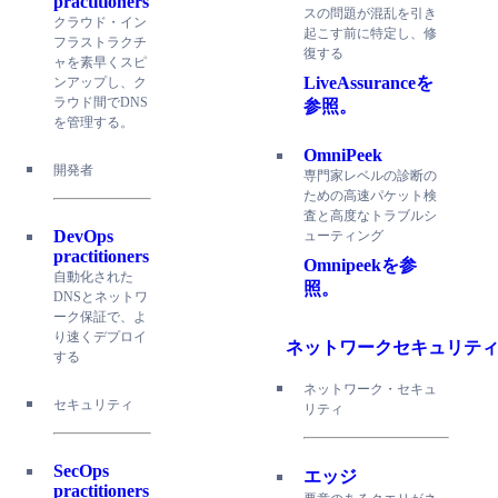
practitioners
スの問題が混乱を引き
クラウド・イン
起こす前に特定し、修
フラストラクチ
復する
ャを素早くスピ
LiveAssuranceを
ンアップし、ク
ラウド間でDNS
参照。
を管理する。
OmniPeek
開発者
専門家レベルの診断の
ための高速パケット検
査と高度なトラブルシ
DevOps
ューティング
practitioners
Omnipeekを参
自動化された
照。
DNSとネットワ
ーク保証で、よ
り速くデプロイ
ネットワークセキュリテ
する
ネットワーク・セキュ
セキュリティ
リティ
SecOps
エッジ
practitioners