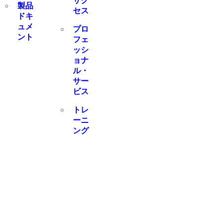
サク
製品
セス
ドキ
ュメ
プロ
ント
フェ
ッシ
ョナ
ル・
サー
ビス
トレ
ーニ
ング