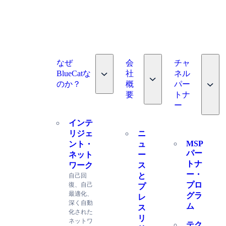
なぜ
会
チャ
Toggle nav dropdown
BlueCatな
社
ネル
Toggle nav dropdown
Toggl
のか？
概
パー
要
トナ
ー
ス
インテ
リジェ
ニ
MSP
ント・
ュ
パー
ネット
ー
トナ
ワーク
ス
ー・
と
自己回
プロ
復、自己
プ
最適化、
グラ
レ
深く自動
ム
ス
化された
リ
ネットワ
テク