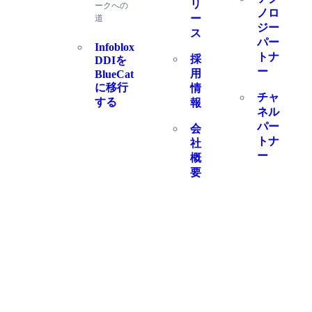
リ
ークへの
ノロ
ー
道
ジー
ス
パー
Infoblox
トナ
採
DDIを
ー
用
BlueCat
に移行
情
チャ
する
報
ネル
パー
会
トナ
社
ー
概
要