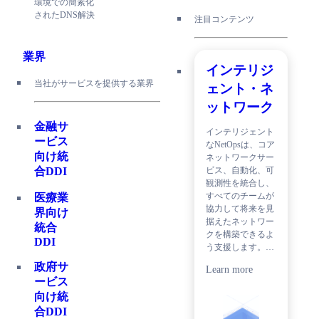
環境での簡素化
されたDNS解決
注目コンテンツ
業界
インテリジ
当社がサービスを提供する業界
ェント・ネ
ットワーク
金融サ
インテリジェント
ービス
なNetOpsは、コア
向け統
ネットワークサー
ビス、自動化、可
合DDI
観測性を統合し、
すべてのチームが
医療業
協力して将来を見
界向け
据えたネットワー
統合
クを構築できるよ
DDI
う支援します。…
政府サ
Learn more
ービス
向け統
合DDI