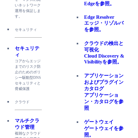
Edgeを参照。
いネットワーク
運用を保証しま
す。
Edge Resolver
エッジ・リゾルバ
を参照。
セキュリティ
クラウドの検出と
セキュリテ
可視化
ィ
Cloud Discovery &
コアからエッジ
Visibilityを参照。
までのリスク防
止のためのポリ
アプリケーション
シー駆動型DNS
およびプラグイン
セキュリティと
カタログ
脅威保護
アプリケーショ
ン・カタログを参
クラウド
照
マルチクラ
ゲートウェイ
ウド管理
ゲートウェイを参
複雑なクラウド
照。