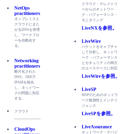
クラウド・テレメトリ
NetOps
ーからのネットワー
practitioners
ク・パフォーマンス・
オンプレミスと
モニタリング
クラウドにまた
LiveNXを参照。
がるDNSを管理
し、ワークフロ
ーを自動化す
LiveWire
る。
パケットをキャプチャ
して分析し、ネットワ
ーク・パフォーマンス
Networking
とセキュリティの両方
practitioners
のユースケースに対応
断片化された
LiveWireを参照。
DNS、DHCP、
IPAMを統合
し、ネットワー
LiveSP
クの問題に対応
MSPのためのネットワ
する。
ーク観測性とインテリ
ジェンス
クラウド
LiveSPを参照。
LiveAssurance
CloudOps
ネットワーク・デバイ