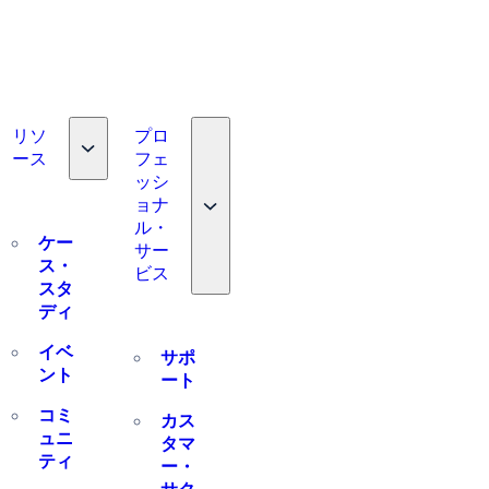
リソ
プロ
Toggle nav dropdown
ース
フェ
e nav dropdown
ッシ
Toggle nav dropdown
ョナ
ル・
ケー
サー
ス・
ビス
スタ
ディ
イベ
サポ
ント
ート
コミ
カス
ュニ
タマ
ティ
ー・