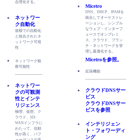
合理化する。
Micetro
DNS、DHCP、IPAMを
ネットワー
統合してオーケストレ
ーションし、シンプル
ク自動化
なウェブ・インターフ
規模での自動化
ェースでオンプレミ
と統合されたネ
ス、クラウド、ブラン
ットワーク可視
チ・ネットワークを管
性
理し最適化する。
Micetroを参照。
ネットワーク観
察可能性
拡張機能
ネットワー
クラウドDNSサー
クの可観測
ビス
性とインテ
クラウドDNSサー
リジェンス
ビスを参照
物理、仮想、ク
ラウド、SD-
WANインフラに
インテリジェン
わたって、信頼
ト・フォワーディ
性が高く、パフ
ング
ォーマンスの高