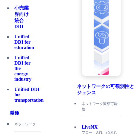
小売業
界向け
統合
DDI
Unified
DDI for
education
Unified
DDI for
the
energy
industry
ネットワークの可観測性
Unified DDI
ジェンス
for
transportation
ネットワーク観察可能
性
職種
ネットワーク
LiveNX
フロー、API、SNMP、