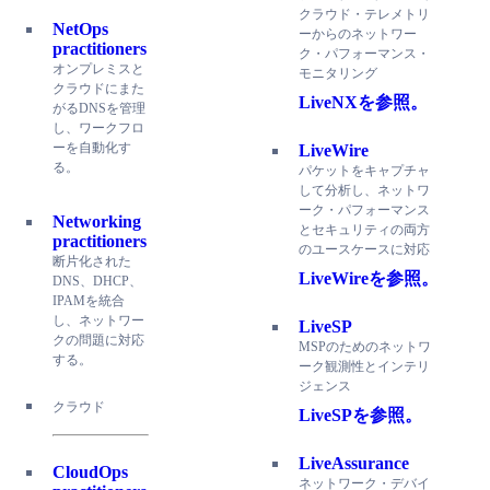
クラウド・テレメトリ
NetOps
ーからのネットワー
practitioners
ク・パフォーマンス・
オンプレミスと
モニタリング
クラウドにまた
LiveNXを参照。
がるDNSを管理
し、ワークフロ
ーを自動化す
LiveWire
る。
パケットをキャプチャ
して分析し、ネットワ
ーク・パフォーマンス
Networking
とセキュリティの両方
practitioners
のユースケースに対応
断片化された
LiveWireを参照。
DNS、DHCP、
IPAMを統合
し、ネットワー
LiveSP
クの問題に対応
MSPのためのネットワ
する。
ーク観測性とインテリ
ジェンス
クラウド
LiveSPを参照。
LiveAssurance
CloudOps
ネットワーク・デバイ