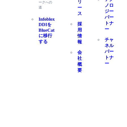
リ
ークへの
ノロ
ー
道
ジー
ス
パー
Infoblox
トナ
採
DDIを
ー
用
BlueCat
に移行
情
チャ
する
報
ネル
パー
会
トナ
社
ー
概
要