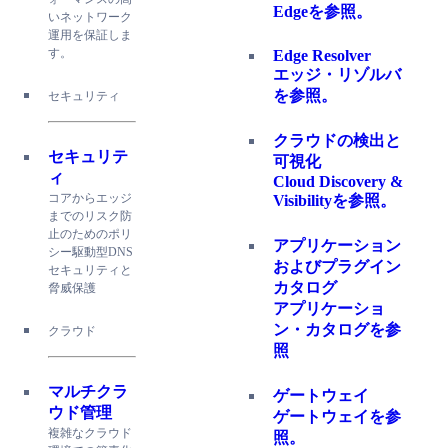
Edgeを参照。
いネットワーク
運用を保証しま
す。
Edge Resolver
エッジ・リゾルバ
を参照。
セキュリティ
クラウドの検出と
セキュリテ
可視化
ィ
Cloud Discovery &
コアからエッジ
Visibilityを参照。
までのリスク防
止のためのポリ
アプリケーション
シー駆動型DNS
およびプラグイン
セキュリティと
カタログ
脅威保護
アプリケーショ
ン・カタログを参
クラウド
照
マルチクラ
ゲートウェイ
ウド管理
ゲートウェイを参
複雑なクラウド
照。