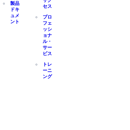
サク
製品
セス
ドキ
ュメ
プロ
ント
フェ
ッシ
ョナ
ル・
サー
ビス
トレ
ーニ
ング