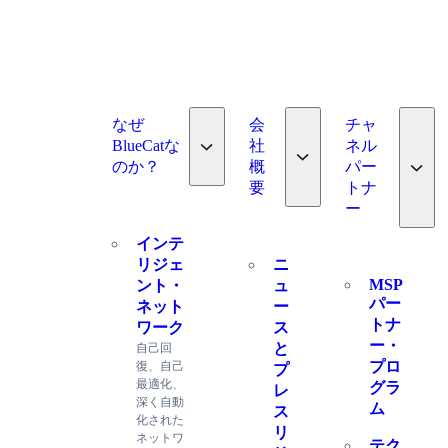
なぜ
会
チャ
Toggle nav dropdown
BlueCatな
社
ネル
Toggle nav dropdown
Toggl
のか？
概
パー
要
トナ
ー
ス
インテ
リジェ
ニ
MSP
ント・
ュ
パー
ネット
ー
トナ
ワーク
ス
ー・
と
自己回
プロ
復、自己
プ
最適化、
グラ
レ
深く自動
ム
ス
化された
リ
ネットワ
テク