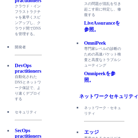
practitioners
スの問題が混乱を引き
クラウド・イン
起こす前に特定し、修
フラストラクチ
復する
ャを素早くスピ
LiveAssuranceを
ンアップし、ク
ラウド間でDNS
参照。
を管理する。
OmniPeek
開発者
専門家レベルの診断の
ための高速パケット検
査と高度なトラブルシ
DevOps
ューティング
practitioners
Omnipeekを参
自動化された
照。
DNSとネットワ
ーク保証で、よ
り速くデプロイ
ネットワークセキュリテ
する
ネットワーク・セキュ
セキュリティ
リティ
SecOps
エッジ
practitioners