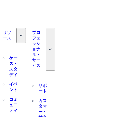
リソ
プロ
Toggle nav dropdown
ース
フェ
e nav dropdown
ッシ
Toggle nav dropdown
ョナ
ル・
ケー
サー
ス・
ビス
スタ
ディ
イベ
サポ
ント
ート
コミ
カス
ュニ
タマ
ティ
ー・