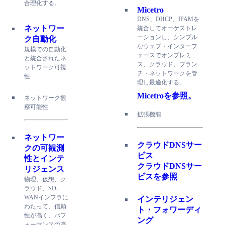
合理化する。
Micetro
DNS、DHCP、IPAMを
ネットワー
統合してオーケストレ
ーションし、シンプル
ク自動化
なウェブ・インターフ
規模での自動化
ェースでオンプレミ
と統合されたネ
ス、クラウド、ブラン
ットワーク可視
チ・ネットワークを管
性
理し最適化する。
Micetroを参照。
ネットワーク観
察可能性
拡張機能
ネットワー
クラウドDNSサー
クの可観測
ビス
性とインテ
クラウドDNSサー
リジェンス
ビスを参照
物理、仮想、ク
ラウド、SD-
WANインフラに
インテリジェン
わたって、信頼
ト・フォワーディ
性が高く、パフ
ング
ォーマンスの高