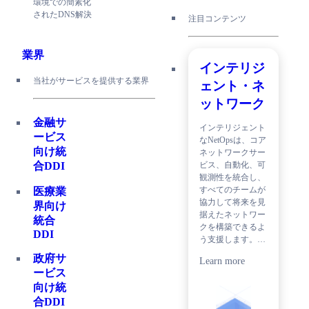
環境での簡素化
されたDNS解決
注目コンテンツ
業界
インテリジ
当社がサービスを提供する業界
ェント・ネ
ットワーク
金融サ
インテリジェント
ービス
なNetOpsは、コア
向け統
ネットワークサー
ビス、自動化、可
合DDI
観測性を統合し、
すべてのチームが
医療業
協力して将来を見
界向け
据えたネットワー
統合
クを構築できるよ
DDI
う支援します。…
政府サ
Learn more
ービス
向け統
合DDI