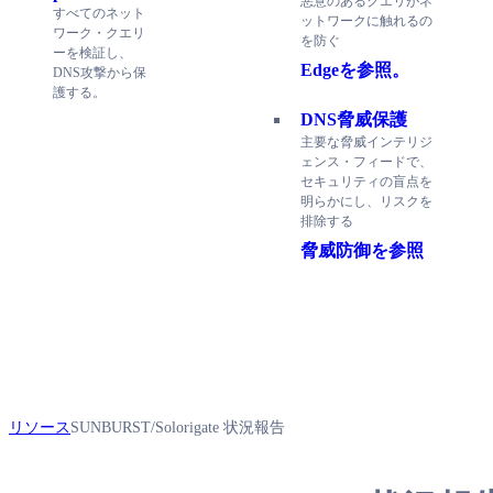
悪意のあるクエリがネ
すべてのネット
ットワークに触れるの
ワーク・クエリ
を防ぐ
ーを検証し、
Edgeを参照。
DNS攻撃から保
護する。
DNS脅威保護
主要な脅威インテリジ
ェンス・フィードで、
セキュリティの盲点を
明らかにし、リスクを
排除する
脅威防御を参照
リソース
SUNBURST/Solorigate 状況報告