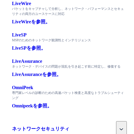
LiveWire
パケットをキャプチャして分析し、ネットワーク・パフォーマンスとセキュ
リティの両方のユースケースに対応
LiveWireを参照。
LiveSP
MSPのためのネットワーク観測性とインテリジェンス
LiveSPを参照。
LiveAssurance
ネットワーク・デバイスの問題が混乱を引き起こす前に特定し、修復する
LiveAssuranceを参照。
OmniPeek
専門家レベルの診断のための高速パケット検査と高度なトラブルシューティ
ング
Omnipeekを参照。
Toggle
ネットワークセキュリティ