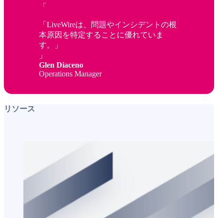
「LiveWireは、問題やインシデントの根
本原因を特定することに優れていま
す。」
Glen Diaceno
Operations Manager
リソース