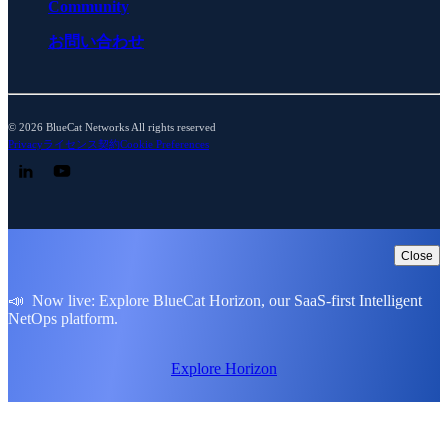
Community
お問い合わせ
© 2026 BlueCat Networks All rights reserved
Privacy
ライセンス契約
Cookie Preferences
Follow us on LinkedIn
Follow us on YouTube
Close
📣 Now live: Explore BlueCat Horizon, our SaaS-first Intelligent
NetOps platform.
Explore Horizon