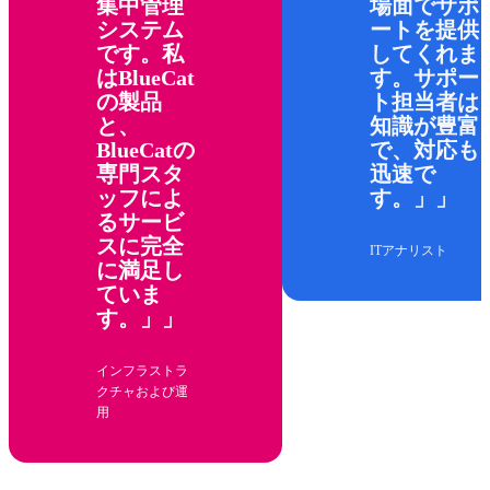
集中管理
場面でサポ
システム
ートを提供
です。私
してくれま
はBlueCat
す。サポー
の製品
ト担当者は
と、
知識が豊富
BlueCatの
で、対応も
専門スタ
迅速で
ッフによ
す。」
るサービ
スに完全
ITアナリスト
に満足し
ていま
す。」
インフラストラ
クチャおよび運
用