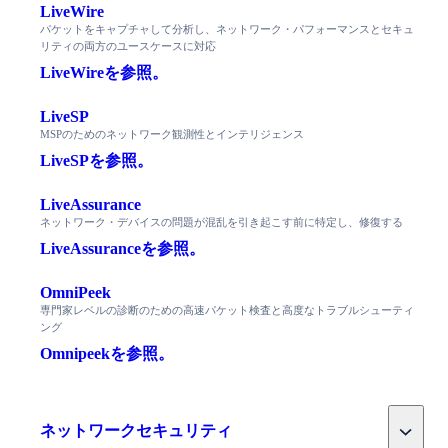
LiveWire
パケットをキャプチャして分析し、ネットワーク・パフォーマンスとセキュ
リティの両方のユースケースに対応
LiveWireを参照。
LiveSP
MSPのためのネットワーク観測性とインテリジェンス
LiveSPを参照。
LiveAssurance
ネットワーク・デバイスの問題が混乱を引き起こす前に特定し、修復する
LiveAssuranceを参照。
OmniPeek
専門家レベルの診断のための高速パケット検査と高度なトラブルシューティ
ング
Omnipeekを参照。
Toggle
ネットワークセキュリティ