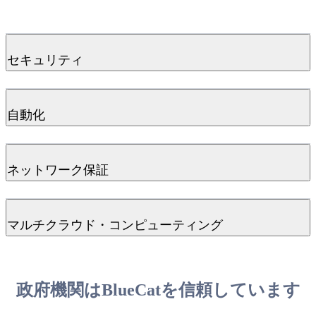
セキュリティ
連邦政府、州政府、または地方自治体を標的としたランサム
自動化
ウェアやその他のサイバー攻撃は、不可欠なサービスを完全
に停止させる恐れがあります。 BlueCat
のセキュリティソリ
ューションは
、業界をリードする脅威フィードとポリシー駆
イノベーションを推進するには、ネットワークの変更を迅速
動型のセキュリティルールを活用して、DNSレベルでデバ
ネットワーク保証
に行える能力が不可欠です。
BlueCatのUnified DDIソリュー
イスやネットワークを保護するとともに、高度なアルゴリズ
ションは
、ServiceNow、Ansible、Terraformなど、最も一般的
ム
を用いてDNSトンネリング
や
ドメイン生成アルゴリズム
なIT管理およびネットワーク自動化ツールと統合されていま
などの脅威を検出します。また、BlueCatの保護型DNSソリ
政府機関では、ネットワークのセキュリティ確保のためにマ
す。APIやネットワークプロトコルを介して、当社の
ネット
ューションは、既存のSIEMやSOARソリューションと統合
マルチクラウド・コンピューティング
ルチベンダーアプローチを採用することがよくあります。し
ワーク自動化および統合機能は
毎日数十万件の変更を自動化
され、セキュリティチームに必要な関連データを提供しま
かし、マルチベンダーソリューションでは、設定のドリフト
し、より迅速なスケールアップを実現します。
す。
を管理したり、問題の根本原因を診断したりすることがより
政府機関は、スケーラビリティと柔軟性の向上、およびイン
複雑になります。 BlueCat
のLiveAssuranceは
、ファイアウォ
また、画一的なソリューションではすべてのニーズに対応で
フラコストの削減を目的として、クラウドベースのソリュー
ールやロードバランサーにわたる設定のドリフトを管理する
きないことを認識しているため、BlueCatのソリューション
政府機関はBlueCatを信頼しています
ションへの移行を進めています。
シャドーITの
リスクがある
だけでなく、セキュリティ環境やDNS環境の健全性とパフ
は、当社の
プロフェッショナルサービスチームの
支援によ
中、ハイブリッドおよびマルチクラウドネットワーク上で何
ォーマンスを監視するのに役立ちます。
り、お客様の具体的な自動化ニーズに合わせてカスタマイズ