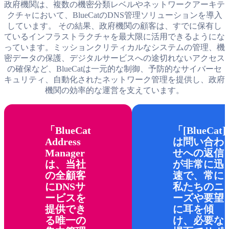
政府機関は、複数の機密分類レベルやネットワークアーキテ
が起きているかを完全に可視化し、制御し続けることがこれ
することも可能です。
クチャにおいて、BlueCatのDNS管理ソリューションを導入
まで以上に重要になっています。BlueCatの
マルチクラウド
LiveAssuranceは、パフォーマンスの問題を引き起こす可能性
しています。 その結果、政府機関の顧客は、すでに保有し
管理
ソリューションは、クラウド環境のエンドツーエンドの
のある
課題に対して予防的なアラート
を提供し、ネットワー
ているインフラストラクチャを最大限に活用できるようにな
可視化と最適化を実現します。
クに影響が出る前に問題を解決するための推奨される是正措
っています。ミッションクリティカルなシステムの管理、機
置を生成します。
密データの保護、デジタルサービスへの途切れないアクセス
の確保など、BlueCatは一元的な制御、予防的なサイバーセ
キュリティ、自動化されたネットワーク管理を提供し、政府
機関の効率的な運営を支えています。
BlueCat
[BlueCat]
Address
は問い合わ
Manager
せへの返信
は、当社
が非常に迅
の全顧客
速で、常に
にDNSサ
私たちのニ
ービスを
ーズや要望
提供でき
に耳を傾
る唯一の
け、必要な