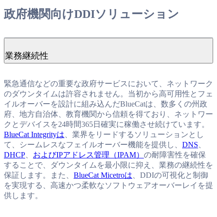
政府機関向けDDIソリューション
業務継続性
緊急通信などの重要な政府サービスにおいて、ネットワーク
のダウンタイムは許容されません。当初から高可用性とフェ
イルオーバーを設計に組み込んだBlueCatは、数多くの州政
府、地方自治体、教育機関から信頼を得ており、ネットワー
クとデバイスを24時間365日確実に稼働させ続けています。
BlueCat Integrityは
、業界をリードするソリューションとし
て、シームレスなフェイルオーバー機能を提供し、
DNS
、
DHCP
、
およびIPアドレス管理（IPAM）
の耐障害性を確保
することで、ダウンタイムを最小限に抑え、業務の継続性を
保証します。また、
BlueCat Micetroは
、DDIの可視化と制御
を実現する、高速かつ柔軟なソフトウェアオーバーレイを提
供します。