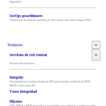
Seguridad
SecOps practitioners
Verificación de todas las consultas de red y protección contra ataques DNS.
Toggle
Productos
Toggle
Servicios de red central
Servicios de red básica
Integrity
Una plataforma completa basada en API para la gestión unificada de DNS,
DHCP y direcciones IP.
Véase Integridad
Micetro
DNS, DHCP e IPAM integrados y orquestados para gestionar y optimizar redes