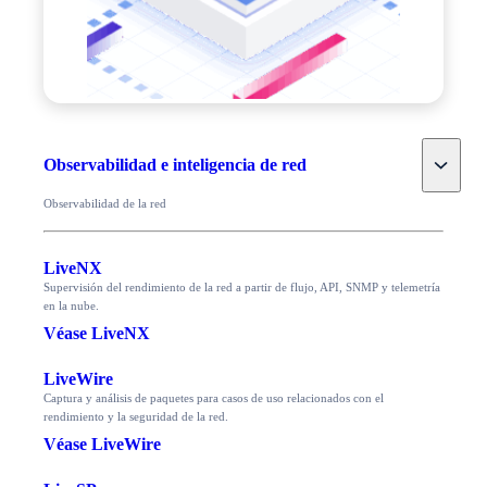
Toggle
Observabilidad e inteligencia de red
Observabilidad de la red
LiveNX
Supervisión del rendimiento de la red a partir de flujo, API, SNMP y telemetría
en la nube.
Véase LiveNX
LiveWire
Captura y análisis de paquetes para casos de uso relacionados con el
rendimiento y la seguridad de la red.
Véase LiveWire