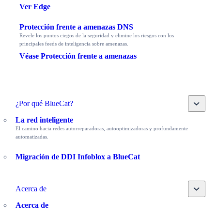
Ver Edge
Protección frente a amenazas DNS
Revele los puntos ciegos de la seguridad y elimine los riesgos con los
principales feeds de inteligencia sobre amenazas.
Véase Protección frente a amenazas
Toggle
¿Por qué BlueCat?
La red inteligente
El camino hacia redes autorreparadoras, autooptimizadoras y profundamente
automatizadas.
Migración de DDI Infoblox a BlueCat
Toggle
Acerca de
Acerca de