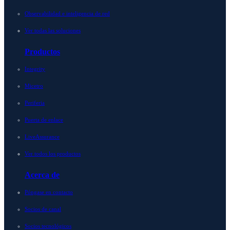
Observabilidad e inteligencia de red
Ver todas las soluciones
Productos
Integrity
Micetro
Periferia
Puerta de enlace
LiveAssurance
Ver todos los productos
Acerca de
Póngase en contacto
Socios de canal
Socios tecnológicos