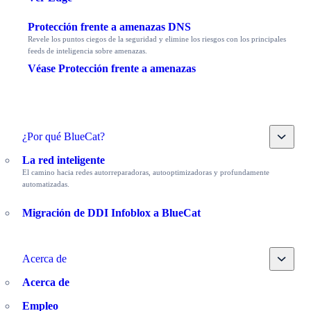
Protección frente a amenazas DNS
Revele los puntos ciegos de la seguridad y elimine los riesgos con los principales
feeds de inteligencia sobre amenazas.
Véase Protección frente a amenazas
Toggle
¿Por qué BlueCat?
La red inteligente
El camino hacia redes autorreparadoras, autooptimizadoras y profundamente
automatizadas.
Migración de DDI Infoblox a BlueCat
Toggle
Acerca de
Acerca de
Empleo