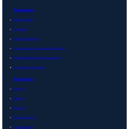
Soluciones
DDI unificado
Seguridad
Gestión multicloud
Automatización e integración de redes
Observabilidad e inteligencia de red
Ver todas las soluciones
Productos
Integrity
Micetro
Periferia
Puerta de enlace
LiveAssurance