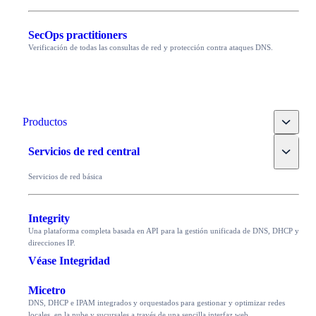
SecOps practitioners
Verificación de todas las consultas de red y protección contra ataques DNS.
Toggle
Productos
Toggle
Servicios de red central
Servicios de red básica
Integrity
Una plataforma completa basada en API para la gestión unificada de DNS, DHCP y
direcciones IP.
Véase Integridad
Micetro
DNS, DHCP e IPAM integrados y orquestados para gestionar y optimizar redes
locales, en la nube y sucursales a través de una sencilla interfaz web.