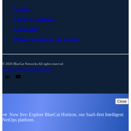
Soporte
Centro de confianza
Comunidad
Póngase en contacto con nosotros
© 2026 BlueCat Networks All rights reserved
Privacy
Licencias
Cookie Preferences
Follow us on LinkedIn
Follow us on YouTube
Close
📣 Now live: Explore BlueCat Horizon, our SaaS-first Intelligent
NetOps platform.