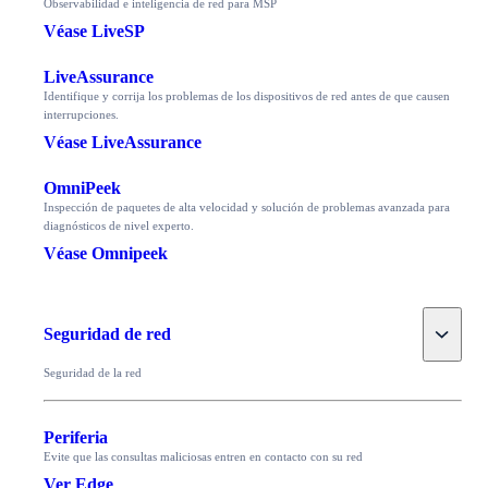
Observabilidad e inteligencia de red para MSP
Véase LiveSP
LiveAssurance
Identifique y corrija los problemas de los dispositivos de red antes de que causen
interrupciones.
Véase LiveAssurance
OmniPeek
Inspección de paquetes de alta velocidad y solución de problemas avanzada para
diagnósticos de nivel experto.
Véase Omnipeek
Toggle
Seguridad de red
Seguridad de la red
Periferia
Evite que las consultas maliciosas entren en contacto con su red
Ver Edge