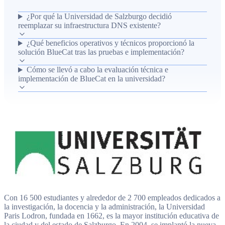
y el aumento de autonomía impuesto por la Ley de
¿Por qué la Universidad de Salzburgo decidió
Universidades de 2002. Tras evaluar opciones DDI con
reemplazar su infraestructura DNS existente?
Schoeller Network Control, la universidad probó e
¿Qué beneficios operativos y técnicos proporcionó la
implantó la solución integral BlueCat (servidor
solución BlueCat tras las pruebas e implementación?
DNS/DHCP y BlueCat Address Manager) en VMware,
resolviendo problemas de configuración manual,
Cómo se llevó a cabo la evaluación técnica e
implementación de BlueCat en la universidad?
mejorando flujos de trabajo entre soporte TI y
administradores de red, y ofreciendo alta disponibilidad y
preparación para IPv6. El resultado fue una
implementación rápida y satisfactoria que automatizó la
documentación y gestión de IP, redujo errores manuales y
facilitó la coexistencia y migración hacia IPv6.
Con 16 500 estudiantes y alrededor de 2 700 empleados dedicados a
la investigación, la docencia y la administración, la Universidad
Paris Lodron, fundada en 1662, es la mayor institución educativa de
la ciudad y del estado de Salzburgo. En 2004, se implantó la nueva