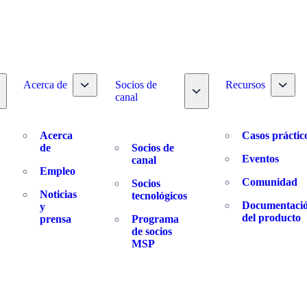
Toggle nav dropdown
Toggl
Acerca de
Socios de
Recursos
oggle nav dropdown
Toggle nav dropdown
canal
Acerca
Casos práctic
de
Socios de
Eventos
canal
Empleo
Comunidad
Socios
Noticias
tecnológicos
Documentaci
y
del producto
prensa
Programa
de socios
MSP