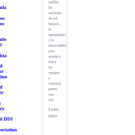
unifica
ada
los
servicios
ios
de red
os
básicos,
la
automatización
ado
y la
l
observabilidad
para
ista
ayudar a
todos
ed
los
or
equipos
tion
a
construir
ed
juntos
or
una
red…
y
try
Learn
more
ed DDI
ortation