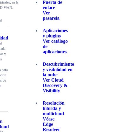
Puerta de
irtuales, en la
enlace
 SD-WAN.
Ver
pasarela
ad
Aplicaciones
y plugins
idad
Ver catálogo
ad
de
ada
aplicaciones
cas y
ón
Descubrimiento
y visibilidad en
 para
la nube
nción
Ver Cloud
os de
Discovery &
a
Visibility
Resolución
híbrida y
multicloud
Véase
ón
Edge
cloud
Resolver