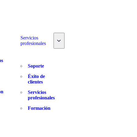
e nav dropdown
Servicios
Toggle nav dropdown
profesionales
os
Soporte
Éxito de
clientes
ón
Servicios
profesionales
Formación