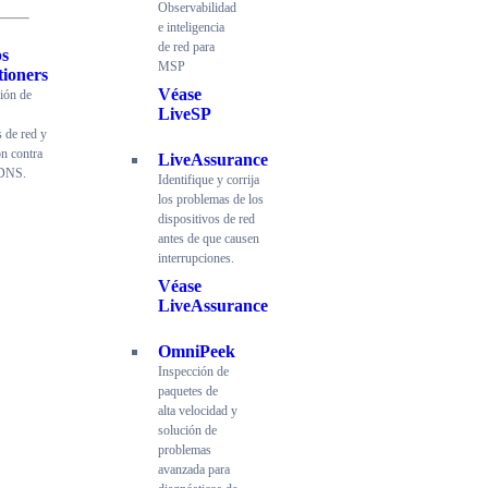
Observabilidad
e inteligencia
de red para
s
MSP
tioners
Véase
ción de
LiveSP
s de red y
ón contra
LiveAssurance
 DNS.
Identifique y corrija
los problemas de los
dispositivos de red
antes de que causen
interrupciones.
Véase
LiveAssurance
OmniPeek
Inspección de
paquetes de
alta velocidad y
solución de
problemas
avanzada para