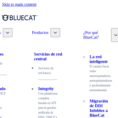
Skip to main content
Toggle nav dropdown
Toggle nav dropdown
s
Productos
¿Por qué
T
BlueCat?
es
Servicios de red
La red
central
inteligente
de
El camino hacia
Servicios de
redes
red básica
autorreparadoras,
autooptimizadoras
y profundamente
ado
Integrity
automatizadas.
DHCP
Una plataforma
completa
Migración
basada en API
de DDI
os
para la gestión
Infoblox a
unificada de
BlueCat
ar,
DNS, DHCP y