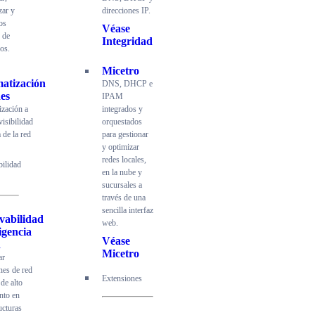
zar y
direcciones IP.
los
Véase
 de
Integridad
os.
Micetro
atización
DNS, DHCP e
es
IPAM
zación a
integrados y
visibilidad
orquestados
 de la red
para gestionar
y optimizar
redes locales,
ilidad
en la nube y
sucursales a
través de una
sencilla interfaz
vabilidad
web.
ligencia
Véase
d
Micetro
ar
nes de red
Extensiones
 de alto
nto en
ucturas