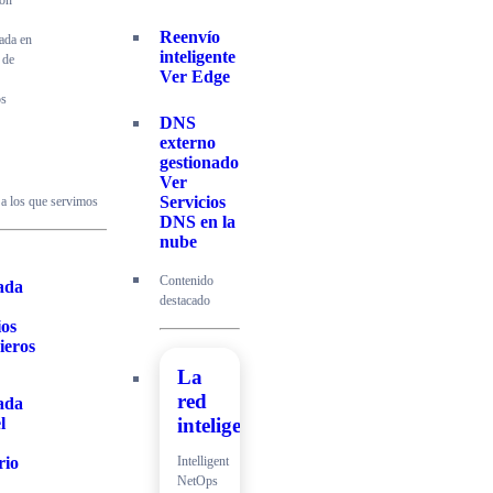
ión
Reenvío
cada en
inteligente
 de
Ver Edge
os
DNS
externo
gestionado
Ver
Servicios
 a los que servimos
DNS en la
nube
Contenido
ada
destacado
ios
ieros
La
red
ada
l
inteligente
Intelligent
rio
NetOps