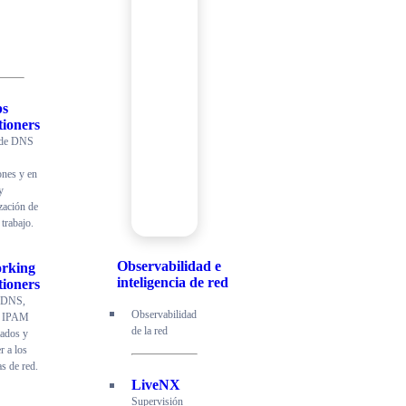
ps
tioners
 de DNS
ones y en
y
zación de
 trabajo.
Observabilidad e
rking
inteligencia de red
tioners
r DNS,
Observabilidad
 IPAM
de la red
ados y
r a los
s de red.
LiveNX
Supervisión