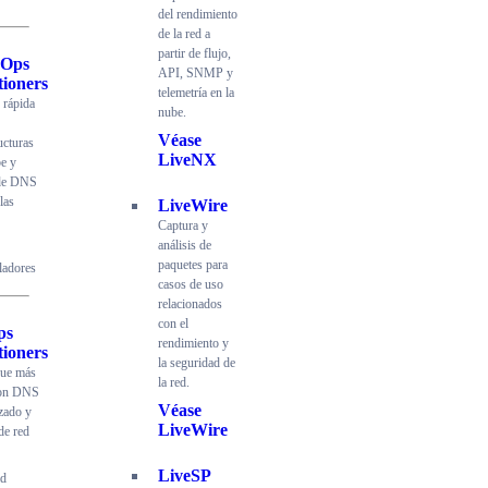
del rendimiento
de la red a
partir de flujo,
dOps
API, SNMP y
tioners
telemetría en la
 rápida
nube.
Véase
ucturas
LiveNX
be y
 de DNS
las
LiveWire
Captura y
análisis de
paquetes para
ladores
casos de uso
relacionados
con el
ps
rendimiento y
tioners
la seguridad de
gue más
la red.
con DNS
Véase
zado y
LiveWire
de red
LiveSP
ad