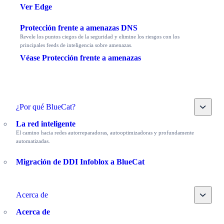
Ver Edge
Protección frente a amenazas DNS
Revele los puntos ciegos de la seguridad y elimine los riesgos con los
principales feeds de inteligencia sobre amenazas.
Véase Protección frente a amenazas
Toggle
¿Por qué BlueCat?
La red inteligente
El camino hacia redes autorreparadoras, autooptimizadoras y profundamente
automatizadas.
Migración de DDI Infoblox a BlueCat
Toggle
Acerca de
Acerca de