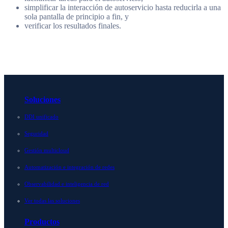
simplificar la interacción de autoservicio hasta reducirla a una
sola pantalla de principio a fin, y
verificar los resultados finales.
Soluciones
DDI unificado
Seguridad
Gestión multicloud
Automatización e integración de redes
Observabilidad e inteligencia de red
Ver todas las soluciones
Productos