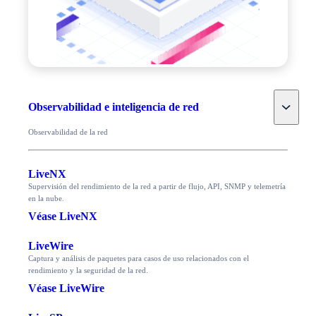
Toggle
Observabilidad e inteligencia de red
Observabilidad de la red
LiveNX
Supervisión del rendimiento de la red a partir de flujo, API, SNMP y telemetría
en la nube.
Véase LiveNX
LiveWire
Captura y análisis de paquetes para casos de uso relacionados con el
rendimiento y la seguridad de la red.
Véase LiveWire