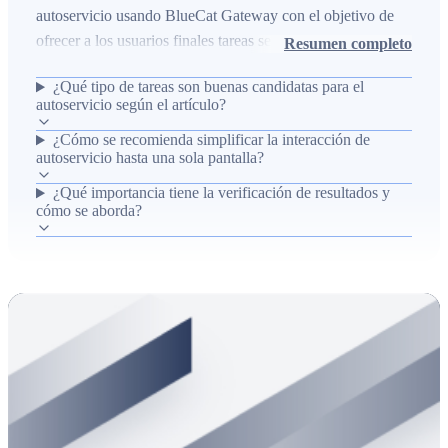
autoservicio usando BlueCat Gateway con el objetivo de
ofrecer a los usuarios finales tareas sencillas y reducir la
Resumen completo
fricción operativa. Describe la identificación de tareas
¿Qué tipo de tareas son buenas candidatas para el
adecuadas para autoservicio, la simplificación de la
autoservicio según el artículo?
interacción hasta una única pantalla de principio a fin, y la
¿Cómo se recomienda simplificar la interacción de
verificación rigurosa de los resultados para disminuir
autoservicio hasta una sola pantalla?
errores y aumentar la coherencia del entorno. El resultado
operativo esperado es menos frustración para los usuarios,
¿Qué importancia tiene la verificación de resultados y
cómo se aborda?
menos errores manuales y procesos más consistentes en la
gestión de DNS/DHCP/IPAM.