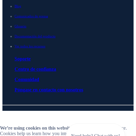
Blog
Comunicados de prensa
Glosario
Documentación del producto
Ver todos los recursos
Soporte
Centro de confianza
Comunidad
Póngase en contacto con nosotros
© 2026 BlueCat Networks All rights reserved
Privacy
Licencias
Cookie Preferences
Follow us on LinkedIn
Follow us on YouTube
We’re using cookies on this website
to improve your experience.
Cookies help us learn how you interact with our website and
Need help? Chat with us!