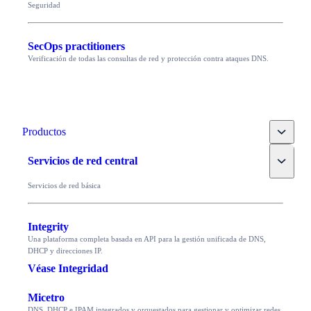
Seguridad
SecOps practitioners
Verificación de todas las consultas de red y protección contra ataques DNS.
Toggle
Productos
Toggle
Servicios de red central
Servicios de red básica
Integrity
Una plataforma completa basada en API para la gestión unificada de DNS,
DHCP y direcciones IP.
Véase Integridad
Micetro
DNS, DHCP e IPAM integrados y orquestados para gestionar y optimizar redes