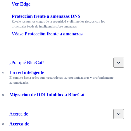
Ver Edge
Protección frente a amenazas DNS
Revele los puntos ciegos de la seguridad y elimine los riesgos con los
principales feeds de inteligencia sobre amenazas.
Véase Protección frente a amenazas
Toggle
¿Por qué BlueCat?
La red inteligente
El camino hacia redes autorreparadoras, autooptimizadoras y profundamente
automatizadas.
Migración de DDI Infoblox a BlueCat
Toggle
Acerca de
Acerca de