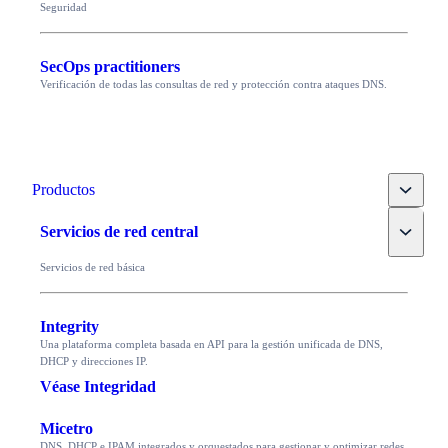
Seguridad
SecOps practitioners
Verificación de todas las consultas de red y protección contra ataques DNS.
Toggle
Productos
Toggle
Servicios de red central
Servicios de red básica
Integrity
Una plataforma completa basada en API para la gestión unificada de DNS,
DHCP y direcciones IP.
Véase Integridad
Micetro
DNS, DHCP e IPAM integrados y orquestados para gestionar y optimizar redes