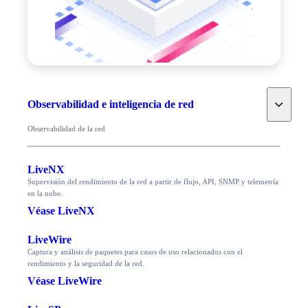
Toggle
Observabilidad e inteligencia de red
Observabilidad de la red
LiveNX
Supervisión del rendimiento de la red a partir de flujo, API, SNMP y telemetría
en la nube.
Véase LiveNX
LiveWire
Captura y análisis de paquetes para casos de uso relacionados con el
rendimiento y la seguridad de la red.
Véase LiveWire