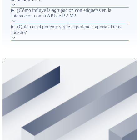
mismos objetos y ejemplos prácticos de integración con la
¿Cómo influye la agrupación con etiquetas en la
API. El objetivo es mejorar la eficiencia operativa del
interacción con la API de BAM?
personal de soporte y automatización al permitir búsquedas,
acciones y políticas más coherentes y reutilizables sobre
¿Quién es el ponente y qué experiencia aporta al tema
tratado?
conjuntos de objetos en BAM.