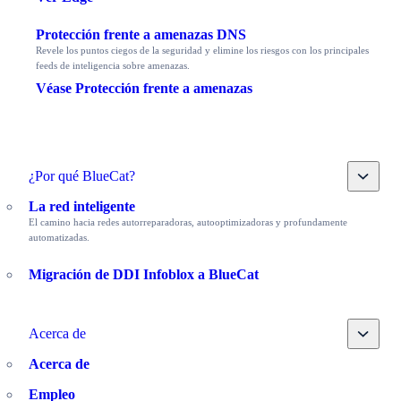
Protección frente a amenazas DNS
Revele los puntos ciegos de la seguridad y elimine los riesgos con los principales
feeds de inteligencia sobre amenazas.
Véase Protección frente a amenazas
Toggle
¿Por qué BlueCat?
La red inteligente
El camino hacia redes autorreparadoras, autooptimizadoras y profundamente
automatizadas.
Migración de DDI Infoblox a BlueCat
Toggle
Acerca de
Acerca de
Empleo