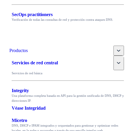
SecOps practitioners
Verificación de todas las consultas de red y protección contra ataques DNS.
Toggle
Productos
Toggle
Servicios de red central
Servicios de red básica
Integrity
Una plataforma completa basada en API para la gestión unificada de DNS, DHCP y
direcciones IP.
Véase Integridad
Micetro
DNS, DHCP e IPAM integrados y orquestados para gestionar y optimizar redes
locales, en la nube y sucursales a través de una sencilla interfaz web.