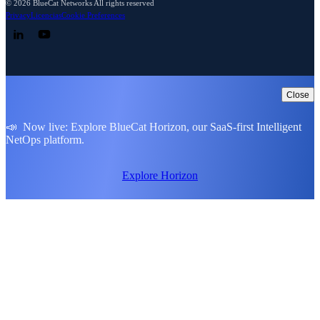
© 2026 BlueCat Networks All rights reserved
Privacy
Licencias
Cookie Preferences
Follow us on LinkedIn
Follow us on YouTube
Close
📣 Now live: Explore BlueCat Horizon, our SaaS-first Intelligent
NetOps platform.
Explore Horizon