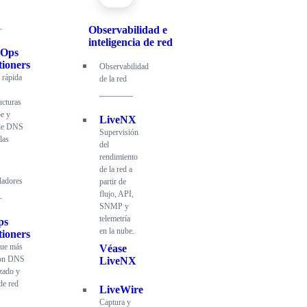
Observabilidad e
inteligencia de red
dOps
tioners
Observabilidad
 rápida
de la red
ucturas
be y
LiveNX
 de DNS
Supervisión
las
del
rendimiento
de la red a
ladores
partir de
flujo, API,
SNMP y
telemetría
ps
en la nube.
tioners
gue más
Véase
con DNS
LiveNX
zado y
de red
LiveWire
Captura y