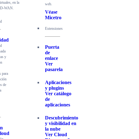
irtuales, en la
web.
 SD-WAN.
Véase
Micetro
ad
Extensiones
idad
ad
Puerta
ada
de
cas y
enlace
ón
Ver
pasarela
 para
nción
Aplicaciones
os de
y plugins
a
Ver catálogo
de
aplicaciones
Descubrimiento
y visibilidad en
ón
la nube
cloud
Ver Cloud