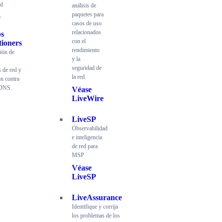
ad
análisis de
paquetes para
casos de uso
relacionados
s
con el
tioners
rendimiento
ción de
y la
seguridad de
s de red y
la red.
ón contra
 DNS.
Véase
LiveWire
LiveSP
Observabilidad
e inteligencia
de red para
MSP
Véase
LiveSP
LiveAssurance
Identifique y corrija
los problemas de los