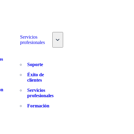
e nav dropdown
Servicios
Toggle nav dropdown
profesionales
os
Soporte
Éxito de
clientes
ón
Servicios
profesionales
Formación