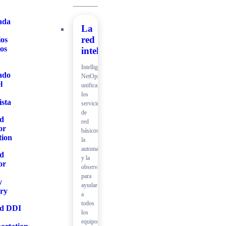
ada
La
red
ios
os
inteligente
Intelligent
ado
NetOps
l
unifica
los
ista
servicios
de
ed
red
or
básicos,
tion
la
automatización
ed
y la
or
observabilidad
para
y
ayudar
try
a
todos
ed DDI
los
equipos