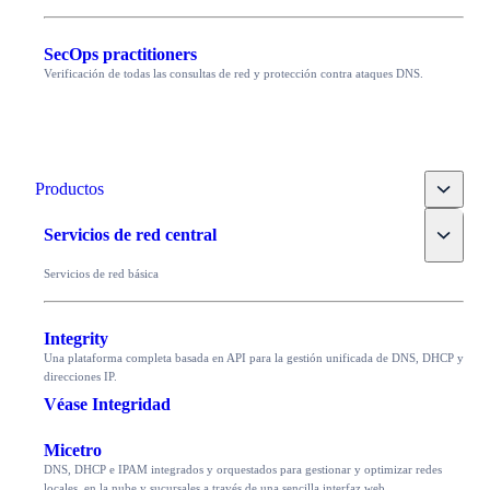
SecOps practitioners
Verificación de todas las consultas de red y protección contra ataques DNS.
Toggle
Productos
Toggle
Servicios de red central
Servicios de red básica
Integrity
Una plataforma completa basada en API para la gestión unificada de DNS, DHCP y
direcciones IP.
Véase Integridad
Micetro
DNS, DHCP e IPAM integrados y orquestados para gestionar y optimizar redes
locales, en la nube y sucursales a través de una sencilla interfaz web.