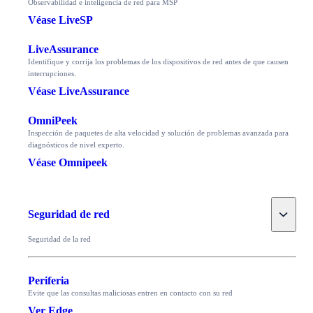
Observabilidad e inteligencia de red para MSP
Véase LiveSP
LiveAssurance
Identifique y corrija los problemas de los dispositivos de red antes de que causen
interrupciones.
Véase LiveAssurance
OmniPeek
Inspección de paquetes de alta velocidad y solución de problemas avanzada para
diagnósticos de nivel experto.
Véase Omnipeek
Toggle
Seguridad de red
Seguridad de la red
Periferia
Evite que las consultas maliciosas entren en contacto con su red
Ver Edge