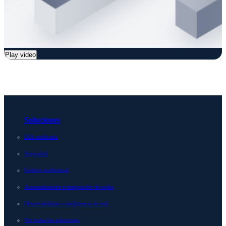
Play video
Soluciones
DDI unificado
Seguridad
Gestión multicloud
Automatización e integración de redes
Observabilidad e inteligencia de red
Ver todas las soluciones