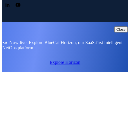
Follow us on LinkedIn
Follow us on YouTube
Close
📣 Now live: Explore BlueCat Horizon, our SaaS-first Intelligent
NetOps platform.
Explore Horizon