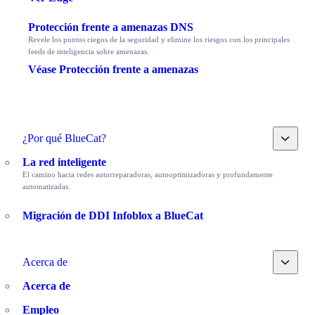
Protección frente a amenazas DNS
Revele los puntos ciegos de la seguridad y elimine los riesgos con los principales
feeds de inteligencia sobre amenazas.
Véase Protección frente a amenazas
Toggle
¿Por qué BlueCat?
La red inteligente
El camino hacia redes autorreparadoras, autooptimizadoras y profundamente
automatizadas.
Migración de DDI Infoblox a BlueCat
Toggle
Acerca de
Acerca de
Empleo