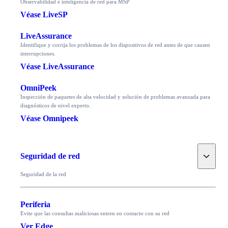
Observabilidad e inteligencia de red para MSP
Véase LiveSP
LiveAssurance
Identifique y corrija los problemas de los dispositivos de red antes de que causen
interrupciones.
Véase LiveAssurance
OmniPeek
Inspección de paquetes de alta velocidad y solución de problemas avanzada para
diagnósticos de nivel experto.
Véase Omnipeek
Toggle
Seguridad de red
Seguridad de la red
Periferia
Evite que las consultas maliciosas entren en contacto con su red
Ver Edge