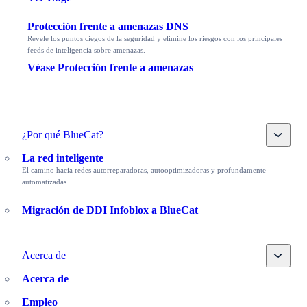
Protección frente a amenazas DNS
Revele los puntos ciegos de la seguridad y elimine los riesgos con los principales
feeds de inteligencia sobre amenazas.
Véase Protección frente a amenazas
Toggle
¿Por qué BlueCat?
La red inteligente
El camino hacia redes autorreparadoras, autooptimizadoras y profundamente
automatizadas.
Migración de DDI Infoblox a BlueCat
Toggle
Acerca de
Acerca de
Empleo