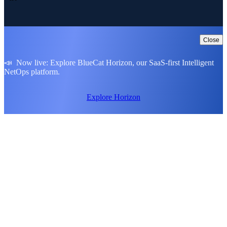
Close
📣 Now live: Explore BlueCat Horizon, our SaaS-first Intelligent
NetOps platform.
Explore Horizon