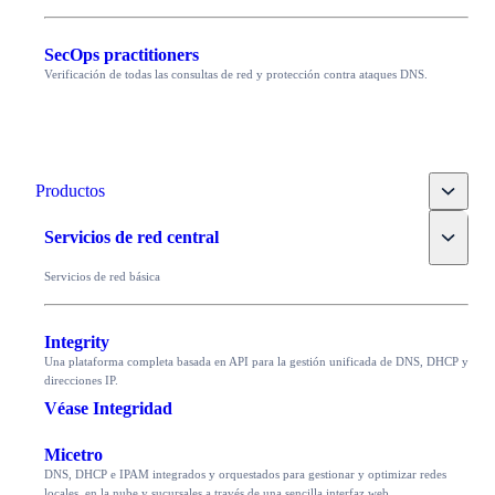
SecOps practitioners
Verificación de todas las consultas de red y protección contra ataques DNS.
Toggle
Productos
Toggle
Servicios de red central
Servicios de red básica
Integrity
Una plataforma completa basada en API para la gestión unificada de DNS, DHCP y
direcciones IP.
Véase Integridad
Micetro
DNS, DHCP e IPAM integrados y orquestados para gestionar y optimizar redes
locales, en la nube y sucursales a través de una sencilla interfaz web.