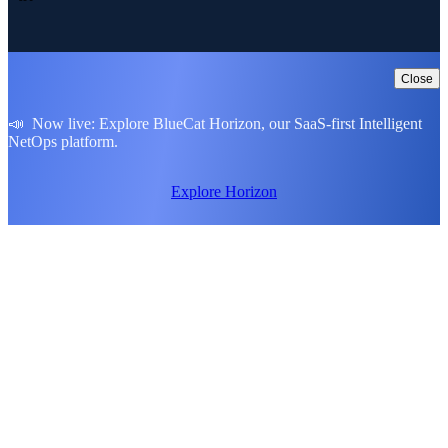
Close
📣 Now live: Explore BlueCat Horizon, our SaaS-first Intelligent
NetOps platform.
Explore Horizon