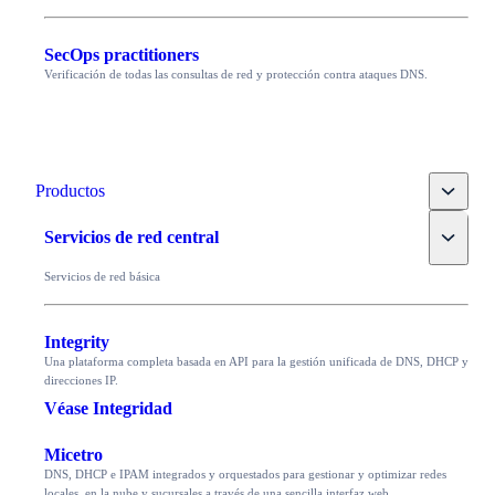
SecOps practitioners
Verificación de todas las consultas de red y protección contra ataques DNS.
Toggle
Productos
Toggle
Servicios de red central
Servicios de red básica
Integrity
Una plataforma completa basada en API para la gestión unificada de DNS, DHCP y
direcciones IP.
Véase Integridad
Micetro
DNS, DHCP e IPAM integrados y orquestados para gestionar y optimizar redes
locales, en la nube y sucursales a través de una sencilla interfaz web.