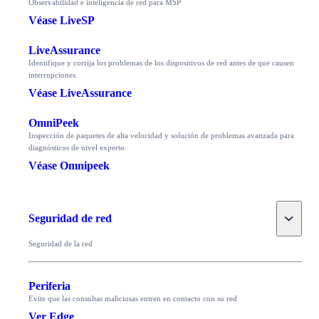
Observabilidad e inteligencia de red para MSP
Véase LiveSP
LiveAssurance
Identifique y corrija los problemas de los dispositivos de red antes de que causen
interrupciones.
Véase LiveAssurance
OmniPeek
Inspección de paquetes de alta velocidad y solución de problemas avanzada para
diagnósticos de nivel experto.
Véase Omnipeek
Toggle
Seguridad de red
Seguridad de la red
Periferia
Evite que las consultas maliciosas entren en contacto con su red
Ver Edge