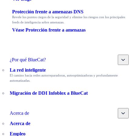
Protección frente a amenazas DNS
Revele los puntos ciegos de la seguridad y elimine los riesgos con los principales
feeds de inteligencia sobre amenazas.
Véase Protección frente a amenazas
Toggle
¿Por qué BlueCat?
La red inteligente
El camino hacia redes autorreparadoras, autooptimizadoras y profundamente
automatizadas.
Migración de DDI Infoblox a BlueCat
Toggle
Acerca de
Acerca de
Empleo