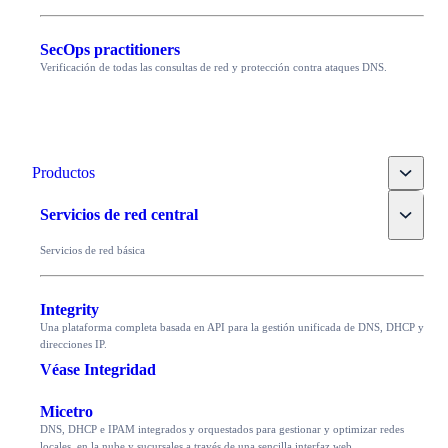
SecOps practitioners
Verificación de todas las consultas de red y protección contra ataques DNS.
Toggle
Productos
Toggle
Servicios de red central
Servicios de red básica
Integrity
Una plataforma completa basada en API para la gestión unificada de DNS, DHCP y
direcciones IP.
Véase Integridad
Micetro
DNS, DHCP e IPAM integrados y orquestados para gestionar y optimizar redes
locales, en la nube y sucursales a través de una sencilla interfaz web.