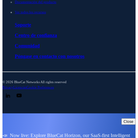
Documentación del producto
Ver todos los recursos
Soporte
Centro de confianza
Comunidad
Póngase en contacto con nosotros
© 2026 BlueCat Networks All rights reserved
Privacy
Licencias
Cookie Preferences
Follow us on LinkedIn
Follow us on YouTube
Close
📣 Now live: Explore BlueCat Horizon, our SaaS-first Intelligent