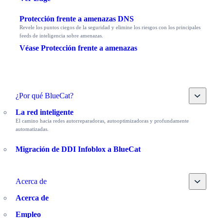
Protección frente a amenazas DNS
Revele los puntos ciegos de la seguridad y elimine los riesgos con los principales
feeds de inteligencia sobre amenazas.
Véase Protección frente a amenazas
Toggle
¿Por qué BlueCat?
La red inteligente
El camino hacia redes autorreparadoras, autooptimizadoras y profundamente
automatizadas.
Migración de DDI Infoblox a BlueCat
Toggle
Acerca de
Acerca de
Empleo