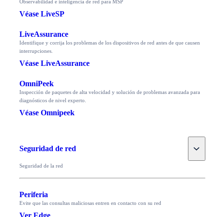
Observabilidad e inteligencia de red para MSP
Véase LiveSP
LiveAssurance
Identifique y corrija los problemas de los dispositivos de red antes de que causen
interrupciones.
Véase LiveAssurance
OmniPeek
Inspección de paquetes de alta velocidad y solución de problemas avanzada para
diagnósticos de nivel experto.
Véase Omnipeek
Toggle
Seguridad de red
Seguridad de la red
Periferia
Evite que las consultas maliciosas entren en contacto con su red
Ver Edge