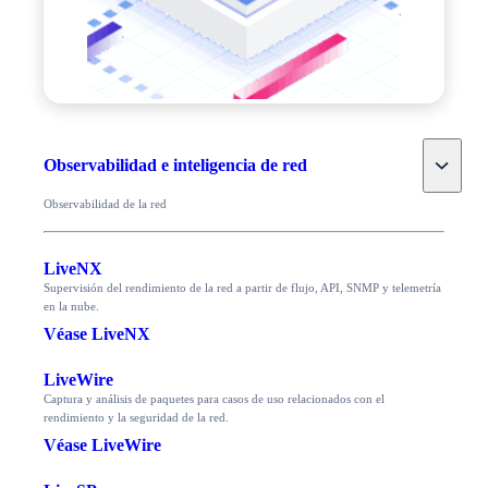
Toggle
Observabilidad e inteligencia de red
Observabilidad de la red
LiveNX
Supervisión del rendimiento de la red a partir de flujo, API, SNMP y telemetría
en la nube.
Véase LiveNX
LiveWire
Captura y análisis de paquetes para casos de uso relacionados con el
rendimiento y la seguridad de la red.
Véase LiveWire