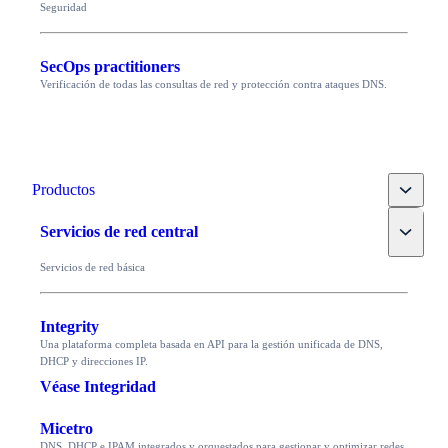
Seguridad
SecOps practitioners
Verificación de todas las consultas de red y protección contra ataques DNS.
Toggle
Productos
Toggle
Servicios de red central
Servicios de red básica
Integrity
Una plataforma completa basada en API para la gestión unificada de DNS,
DHCP y direcciones IP.
Véase Integridad
Micetro
DNS, DHCP e IPAM integrados y orquestados para gestionar y optimizar redes