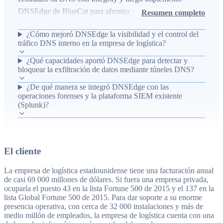
DNSEdge de BlueCat para afrontar problemas de
Resumen completo
ciberseguridad en una red enorme con ~32 000
¿Cómo mejoró DNSEdge la visibilidad y el control del
instalaciones y más de medio millón de empleados. El reto
tráfico DNS interno en la empresa de logística?
incluía falta de visibilidad del tráfico interno, fuga de datos
¿Qué capacidades aportó DNSEdge para detectar y
por túneles DNS, supervisión limitada de la red de
bloquear la exfiltración de datos mediante túneles DNS?
invitados y dificultades en investigaciones forenses y en
incorporar datos DNS a Splunk; DNSEdge proporcionó
¿De qué manera se integró DNSEdge con las
operaciones forenses y la plataforma SIEM existente
visibilidad este-oeste y norte-sur, registros exhaustivos y
(Splunk)?
políticas de seguridad aplicables a redes internas y de
invitados. Los resultados incluyeron monitoreo de ~3,2M
consultas internas diarias, ~720 bloqueos por hora contra
exfiltración, reducción del tiempo de investigación forense
El cliente
de ocho días a seis horas en promedio y la integración de
La empresa de logística estadounidense tiene una facturación anual
datos DNS en Splunk para respuesta en tiempo real.
de casi 69 000 millones de dólares. Si fuera una empresa privada,
ocuparía el puesto 43 en la lista Fortune 500 de 2015 y el 137 en la
lista Global Fortune 500 de 2015. Para dar soporte a su enorme
presencia operativa, con cerca de 32 000 instalaciones y más de
medio millón de empleados, la empresa de logística cuenta con una