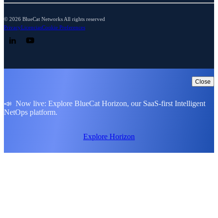
© 2026 BlueCat Networks All rights reserved
Privacy
Licencias
Cookie Preferences
Follow us on LinkedIn
Follow us on YouTube
Close
📣 Now live: Explore BlueCat Horizon, our SaaS-first Intelligent
NetOps platform.
Explore Horizon