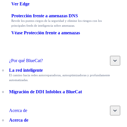
Ver Edge
Protección frente a amenazas DNS
Revele los puntos ciegos de la seguridad y elimine los riesgos con los
principales feeds de inteligencia sobre amenazas.
Véase Protección frente a amenazas
Toggle
¿Por qué BlueCat?
La red inteligente
El camino hacia redes autorreparadoras, autooptimizadoras y profundamente
automatizadas.
Migración de DDI Infoblox a BlueCat
Toggle
Acerca de
Acerca de