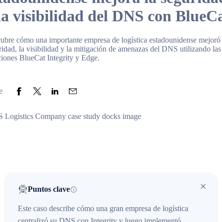
la visibilidad del DNS con BlueC
ubre cómo una importante empresa de logística estadounidense mejoró 
ridad, la visibilidad y la mitigación de amenazas del DNS utilizando las
ciones BlueCat Integrity y Edge.
Share to Facebook
Share to Twitter
Share to LinkedIn
Share to Email
e
Puntos clave
Este caso describe cómo una gran empresa de logística
centralizó su DNS con Integrity y luego implementó