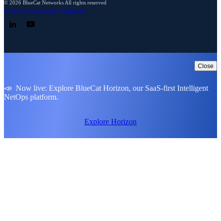
© 2026 BlueCat Networks All rights reserved
Privacy
Licencias
Cookie Preferences
Follow us on LinkedIn
Follow us on YouTube
Close
📣 Now live: Explore BlueCat Horizon, our SaaS-first Intelligent
NetOps platform.
Explore Horizon