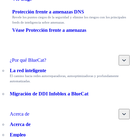
Protección frente a amenazas DNS
Revele los puntos ciegos de la seguridad y elimine los riesgos con los principales
feeds de inteligencia sobre amenazas.
Véase Protección frente a amenazas
Toggle
¿Por qué BlueCat?
La red inteligente
El camino hacia redes autorreparadoras, autooptimizadoras y profundamente
automatizadas.
Migración de DDI Infoblox a BlueCat
Toggle
Acerca de
Acerca de
Empleo