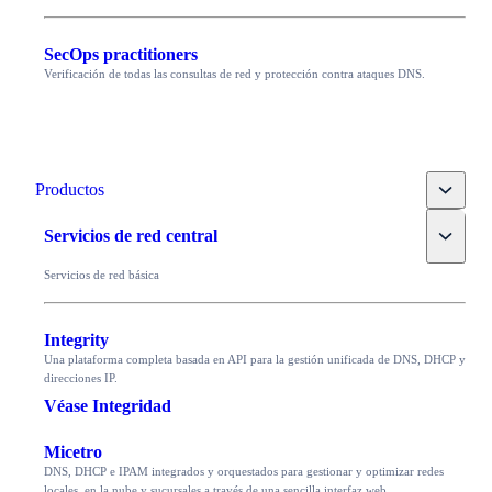
SecOps practitioners
Verificación de todas las consultas de red y protección contra ataques DNS.
Toggle
Productos
Toggle
Servicios de red central
Servicios de red básica
Integrity
Una plataforma completa basada en API para la gestión unificada de DNS, DHCP y
direcciones IP.
Véase Integridad
Micetro
DNS, DHCP e IPAM integrados y orquestados para gestionar y optimizar redes
locales, en la nube y sucursales a través de una sencilla interfaz web.