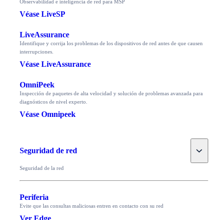
Observabilidad e inteligencia de red para MSP
Véase LiveSP
LiveAssurance
Identifique y corrija los problemas de los dispositivos de red antes de que causen
interrupciones.
Véase LiveAssurance
OmniPeek
Inspección de paquetes de alta velocidad y solución de problemas avanzada para
diagnósticos de nivel experto.
Véase Omnipeek
Toggle
Seguridad de red
Seguridad de la red
Periferia
Evite que las consultas maliciosas entren en contacto con su red
Ver Edge