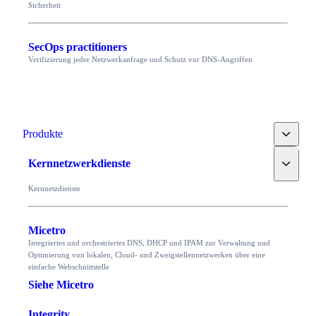
Sicherheit
SecOps practitioners
Verifizierung jeder Netzwerkanfrage und Schutz vor DNS-Angriffen
Toggle
Produkte
Toggle
Kernnetzwerkdienste
Kernnetzdienste
Micetro
Integriertes und orchestriertes DNS, DHCP und IPAM zur Verwaltung und
Optimierung von lokalen, Cloud- und Zweigstellennetzwerken über eine
einfache Webschnittstelle
Siehe Micetro
Integrity