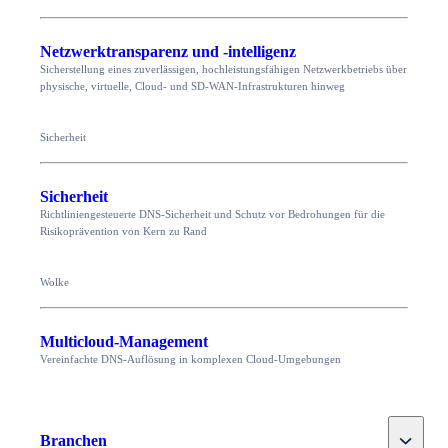
Netzwerktransparenz und -intelligenz
Sicherstellung eines zuverlässigen, hochleistungsfähigen Netzwerkbetriebs über
physische, virtuelle, Cloud- und SD-WAN-Infrastrukturen hinweg
Sicherheit
Sicherheit
Richtliniengesteuerte DNS-Sicherheit und Schutz vor Bedrohungen für die
Risikoprävention von Kern zu Rand
Wolke
Multicloud-Management
Vereinfachte DNS-Auflösung in komplexen Cloud-Umgebungen
Toggle
Branchen