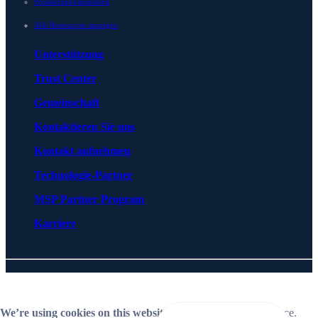
Produktdokumentation
Alle Ressourcen anzeigen
Unterstützung
Trust Center
Gemeinschaft
Kontaktieren Sie uns
Kontakt aufnehmen
Technologie-Partner
MSP Partner Program
Karriere
© 2026 BlueCat Networks All rights reserved
Privacy
Lizenzvereinbarungen
Cookie Preferences
Follow us on LinkedIn
Follow us on YouTube
We’re using cookies on this website
to improve your experience.