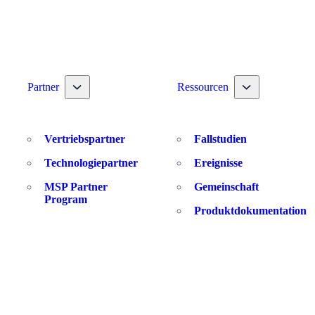
 nav dropdown
Toggle nav dropdown
Toggle nav drop
Partner
Ressourcen
Vertriebspartner
Fallstudien
Technologiepartner
Ereignisse
MSP Partner
Gemeinschaft
Program
Produktdokumentation