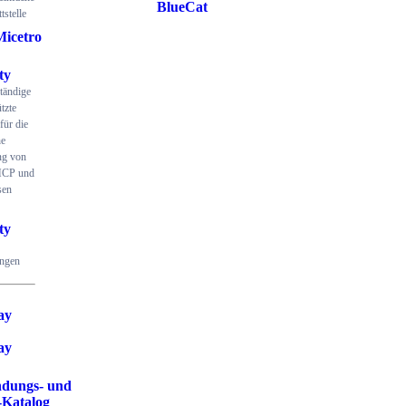
BlueCat
tstelle
Micetro
ty
ständige
tzte
für die
he
ng von
CP und
sen
ty
ungen
ay
ay
dungs- und
-Katalog