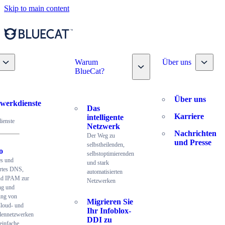
Skip to main content
Toggle nav dropdown
Toggle
Warum
Über uns
Toggle nav dropdown
BlueCat?
Über uns
werkdienste
Das
Karriere
intelligente
ienste
Netzwerk
Nachrichten
Der Weg zu
und Presse
selbstheilenden,
o
selbstoptimierenden
es und
und stark
ertes DNS,
automatisierten
d IPAM zur
Netzwerken
ng und
ung von
Migrieren Sie
Cloud- und
Ihr Infoblox-
lennetzwerken
DDI zu
einfache