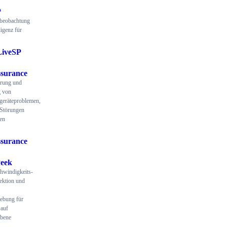
P
beobachtung
ligenz für
LiveSP
surance
ierung und
 von
geräteproblemen,
 Störungen
en
surance
eek
hwindigkeits-
ektion und
ebung für
auf
ebene