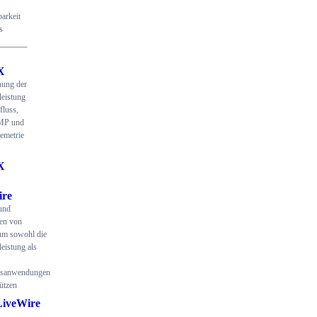
arkeit
s
X
ung der
eistung
fluss,
MP und
emetrie
X
ire
und
en von
um sowohl die
eistung als
itsanwendungen
ützen
LiveWire