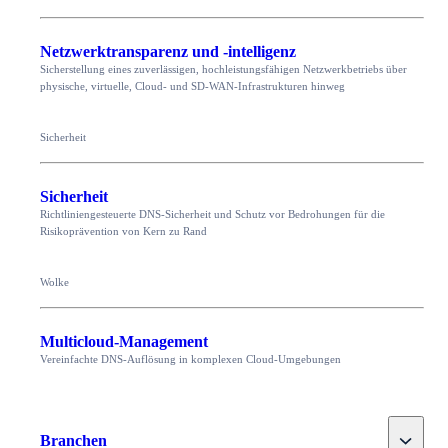
Netzwerktransparenz und -intelligenz
Sicherstellung eines zuverlässigen, hochleistungsfähigen Netzwerkbetriebs über
physische, virtuelle, Cloud- und SD-WAN-Infrastrukturen hinweg
Sicherheit
Sicherheit
Richtliniengesteuerte DNS-Sicherheit und Schutz vor Bedrohungen für die
Risikoprävention von Kern zu Rand
Wolke
Multicloud-Management
Vereinfachte DNS-Auflösung in komplexen Cloud-Umgebungen
Toggle
Branchen