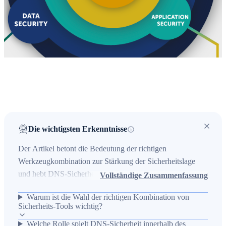
Die wichtigsten Erkenntnisse
Der Artikel betont die Bedeutung der richtigen
Werkzeugkombination zur Stärkung der Sicherheitslage
und hebt DNS-Sicherheit als zentralen, durch alle
Vollständige Zusammenfassung
Toolbereiche durchdringenden Faktor hervor. Er verweist
Warum ist die Wahl der richtigen Kombination von
darauf, dass DNS eine entscheidende Rolle im
Sicherheits-Tools wichtig?
Cybersecurity-Stack spielt und empfiehlt zur Vertiefung das
Welche Rolle spielt DNS-Sicherheit innerhalb des
E-Book „DNS im Cybersicherheits-Stack“. Als praktischer