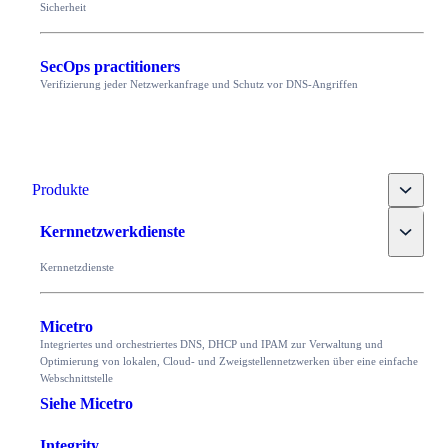
Sicherheit
SecOps practitioners
Verifizierung jeder Netzwerkanfrage und Schutz vor DNS-Angriffen
Toggle
Produkte
Toggle
Kernnetzwerkdienste
Kernnetzdienste
Micetro
Integriertes und orchestriertes DNS, DHCP und IPAM zur Verwaltung und
Optimierung von lokalen, Cloud- und Zweigstellennetzwerken über eine einfache
Webschnittstelle
Siehe Micetro
Integrity