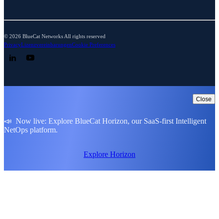
© 2026 BlueCat Networks All rights reserved
Privacy
Lizenzvereinbarungen
Cookie Preferences
Follow us on LinkedIn
Follow us on YouTube
Close
📣 Now live: Explore BlueCat Horizon, our SaaS-first Intelligent
NetOps platform.
Explore Horizon