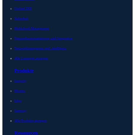
Unified DDI
Sicherheit
Multicloud-Management
Netzwerkautomatisierung und Integration
Netzwerktransparenz und -intelligenz
Alle Lösungen anzeigen
Produkte
Integrity
Micetro
Edge
Gateway
Alle Produkte anzeigen
Ressourcen