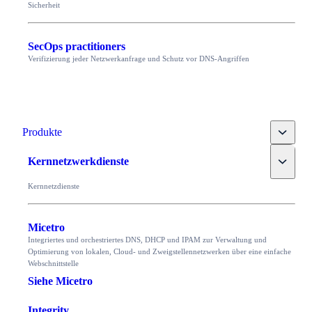
Sicherheit
SecOps practitioners
Verifizierung jeder Netzwerkanfrage und Schutz vor DNS-Angriffen
Toggle
Produkte
Toggle
Kernnetzwerkdienste
Kernnetzdienste
Micetro
Integriertes und orchestriertes DNS, DHCP und IPAM zur Verwaltung und
Optimierung von lokalen, Cloud- und Zweigstellennetzwerken über eine einfache
Webschnittstelle
Siehe Micetro
Integrity