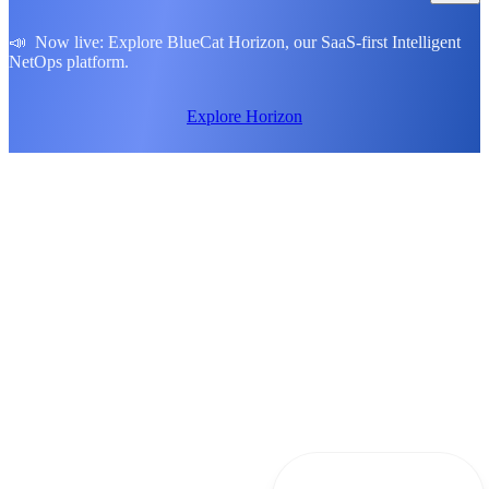
📣 Now live: Explore BlueCat Horizon, our SaaS-first Intelligent
NetOps platform.
Explore Horizon