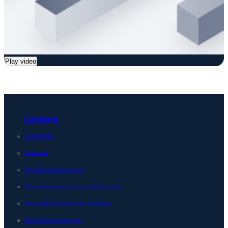
Play video
Lösungen
Unified DDI
Sicherheit
Multicloud-Management
Netzwerkautomatisierung und Integration
Netzwerktransparenz und -intelligenz
Alle Lösungen anzeigen