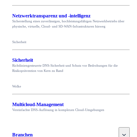
Netzwerktransparenz und -intelligenz
Sicherstellung eines zuverlässigen, hochleistungsfähigen Netzwerkbetriebs über
physische, virtuelle, Cloud- und SD-WAN-Infrastrukturen hinweg
Sicherheit
Sicherheit
Richtliniengesteuerte DNS-Sicherheit und Schutz vor Bedrohungen für die
Risikoprävention von Kern zu Rand
Wolke
Multicloud-Management
Vereinfachte DNS-Auflösung in komplexen Cloud-Umgebungen
Toggle
Branchen