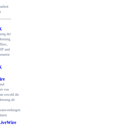
arkeit
s
X
ung der
eistung
fluss,
MP und
emetrie
X
ire
und
en von
um sowohl die
eistung als
itsanwendungen
ützen
LiveWire