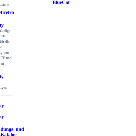
BlueCat
tstelle
Micetro
ty
ständige
tzte
für die
he
ng von
CP und
sen
ty
ungen
ay
ay
dungs- und
-Katalog