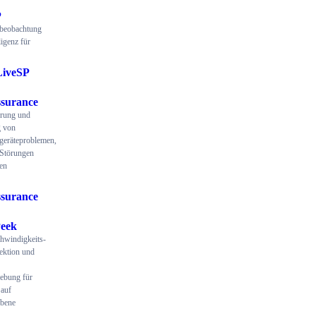
P
beobachtung
ligenz für
LiveSP
surance
ierung und
 von
geräteproblemen,
 Störungen
en
surance
eek
hwindigkeits-
ektion und
ebung für
auf
ebene