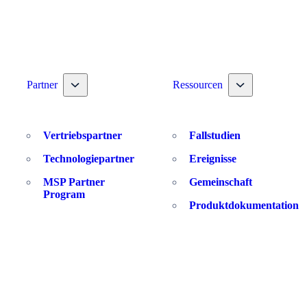
 nav dropdown
Toggle nav dropdown
Toggle nav drop
Partner
Ressourcen
Vertriebspartner
Fallstudien
Technologiepartner
Ereignisse
MSP Partner
Gemeinschaft
Program
Produktdokumentation