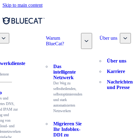
Skip to main content
Toggle nav dropdown
Toggle
Warum
Über uns
Toggle nav dropdown
BlueCat?
Über uns
werkdienste
Das
Karriere
intelligente
ienste
Netzwerk
Nachrichten
Der Weg zu
und Presse
selbstheilenden,
o
selbstoptimierenden
es und
und stark
ertes DNS,
automatisierten
d IPAM zur
Netzwerken
ng und
ung von
Migrieren Sie
Cloud- und
Ihr Infoblox-
lennetzwerken
DDI zu
einfache