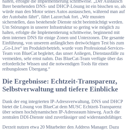
halten, erfolgte die Implementierung schrittweise. „Der Austausch
Ihrer bestehenden DNS- und DHCP-Lösung ist ein bisschen so, als
würde man den Motor seines Autos austauschen, während man auf
der Autobahn fährt“, fährt Lazorchak fort. „Wir mussten
sicherstellen, dass bestehende Dienste nicht beeinträchtigt werden.
Um Störungen in unserer Infrastruktur so gering wie möglich zu
halten, erfolgte die Implementierung schrittweise, beginnend mit
dem internen DNS für einige Zonen und Unterzonen. Die gesamte
Einführung, von unserem anfänglichen dreiwöchigen Test bis zum
„Go-Live“ im Produktivbetrieb, wurde vom Professional-Services-
Team von BlueCat begleitet, das unser Anliegen, Dienstausfälle zu
vermeiden, sehr ernst nahm. Das BlueCat-Team verfügte über das
erforderliche Wissen und die notwendigen Tools für einen
reibungslosen Übergang.“
Die Ergebnisse: Echtzeit-Transparenz,
Selbstverwaltung und tiefere Einblicke
Dank der eng integrierten IP-Adressverwaltung, DNS und DHCP
bietet die Lösung von BlueCat dem MUSC Echtzeit-Transparenz
über seinen hochdynamischen IP-Adressraum hinweg. Auch die
zentralen DDI-Dienste sind zuverlässiger und widerstandsfähiger.
Derzeit nutzen etwa 20 Mitarbeiter den Address Manager. Dazu