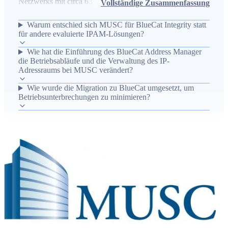
Netzwerks mit circa 63.000 IP-Adressen und über 350
Vollständige Zusammenfassung
entfernten Standorten, das hohe Anforderungen von Klinik,
Warum entschied sich MUSC für BlueCat Integrity statt
Lehre und Forschung erfüllen muss. Zur Automatisierung,
für andere evaluierte IPAM-Lösungen?
Delegation und Robustheit der DNS-, DHCP- und IPAM-
Wie hat die Einführung des BlueCat Address Manager
Dienste setzte MUSC schrittweise auf BlueCat Integrity mit
die Betriebsabläufe und die Verwaltung des IP-
dem BlueCat Address Manager, um zentrale DDI-Services
Adressraums bei MUSC verändert?
zu vereinfachen, Anycast-DNS, Systemredundanz und
Wie wurde die Migration zu BlueCat umgesetzt, um
Workflow-Delegation zu nutzen sowie störungsarme
Betriebsunterbrechungen zu minimieren?
Migration sicherzustellen. Ergebnis waren
Echtzeittransparenz des IP-Adressraums, reduzierte
manuelle Anfragen, effizientere Außendiensttechniker,
bessere IP-Raum-Nutzung und Vorbereitung auf IPv6 mit
fortlaufendem Support durch BlueCat.