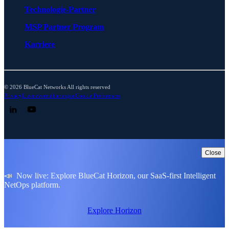
Technologie-Partner
MSP Partner Program
Karriere
© 2026 BlueCat Networks All rights reserved
Privacy
Lizenzvereinbarungen
Cookie Preferences
Follow us on LinkedIn
Follow us on YouTube
Close
📣 Now live: Explore BlueCat Horizon, our SaaS-first Intelligent
NetOps platform.
Explore Horizon