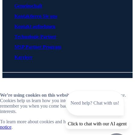
Gemeinschaft
Kontaktieren Sie uns
Kontakt aufnehmen
Technologie-Partner
MSP Partner Program
Karriere
© 2026 BlueCat Networks All rights reserved
Privacy
Lizenzvereinbarungen
Cookie Preferences
Follow us on LinkedIn
Follow us on YouTube
We’re using cookies on this website
to improve your experience.
Cookies help us learn how you interact with our website and
Need help? Chat with us!
remember you when you come back so we can tailor it to your
interests.
To learn more about cookies and how we use them, read our
cookie
Close
Click to chat with our AI agent
notice
.
📣 Now live: Explore BlueCat Horizon, our SaaS-first Intelligent