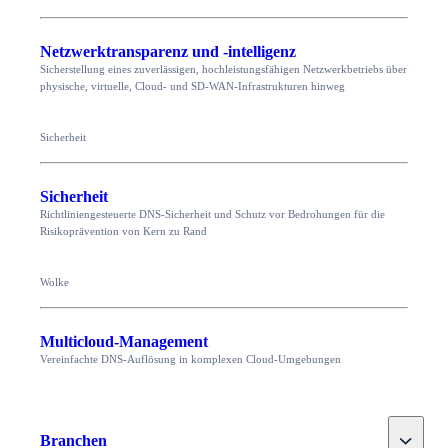
Netzwerktransparenz und -intelligenz
Sicherstellung eines zuverlässigen, hochleistungsfähigen Netzwerkbetriebs über
physische, virtuelle, Cloud- und SD-WAN-Infrastrukturen hinweg
Sicherheit
Sicherheit
Richtliniengesteuerte DNS-Sicherheit und Schutz vor Bedrohungen für die
Risikoprävention von Kern zu Rand
Wolke
Multicloud-Management
Vereinfachte DNS-Auflösung in komplexen Cloud-Umgebungen
Toggle
Branchen