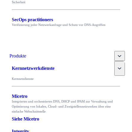
Sicherheit
SecOps practitioners
Verifizierung jeder Netzwerkanfrage und Schutz vor DNS-Angriffen
Toggle
Produkte
Toggle
Kernnetzwerkdienste
Kernnetzdienste
Micetro
Integriertes und orchestriertes DNS, DHCP und IPAM zur Verwaltung und
Optimierung von lokalen, Cloud- und Zweigstellennetzwerken über eine
einfache Webschnittstelle
Siehe Micetro
Integrity