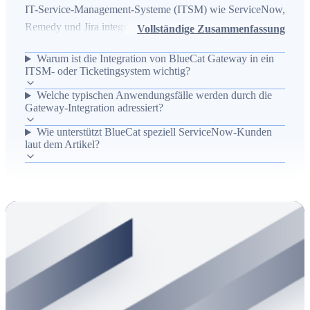
IT-Service-Management-Systeme (ITSM) wie ServiceNow,
Remedy und Jira integriert werden kann, um IP-Adress-
Vollständige Zusammenfassung
und DNS/DHCP-Workflows effizienter zu gestalten. Er
Warum ist die Integration von BlueCat Gateway in ein
beschreibt reale Probleme von Unternehmen, die Anfragen
ITSM- oder Ticketingsystem wichtig?
schnell, präzise und nachvollziehbar bearbeiten müssen,
Welche typischen Anwendungsfälle werden durch die
und zeigt, wie Integration Routineaufgaben automatisiert,
Gateway-Integration adressiert?
Fehler reduziert und Bearbeitungszeiten verkürzt. Am
Beispiel der ServiceNow-Integration werden typische
Wie unterstützt BlueCat speziell ServiceNow-Kunden
laut dem Artikel?
Anwendungsfälle und konkrete Vorteile vorgestellt, die den
operativen Betrieb und die Konsistenz von Netzwerkdaten
verbessern.