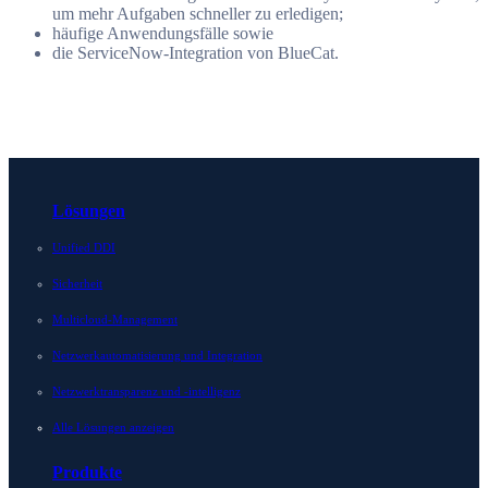
um mehr Aufgaben schneller zu erledigen;
häufige Anwendungsfälle sowie
die ServiceNow-Integration von BlueCat.
Lösungen
Unified DDI
Sicherheit
Multicloud-Management
Netzwerkautomatisierung und Integration
Netzwerktransparenz und -intelligenz
Alle Lösungen anzeigen
Produkte