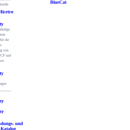
BlueCat
tstelle
Micetro
ty
ständige
tzte
für die
he
ng von
CP und
sen
ty
ungen
ay
ay
dungs- und
-Katalog