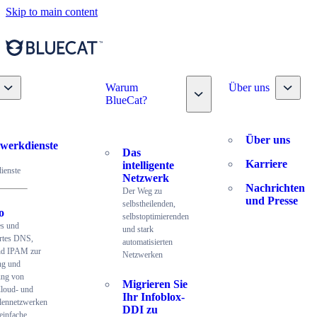
Skip to main content
Toggle nav dropdown
Toggle
Warum
Über uns
Toggle nav dropdown
BlueCat?
Über uns
werkdienste
Das
Karriere
intelligente
ienste
Netzwerk
Nachrichten
Der Weg zu
und Presse
selbstheilenden,
o
selbstoptimierenden
es und
und stark
ertes DNS,
automatisierten
d IPAM zur
Netzwerken
ng und
ung von
Migrieren Sie
Cloud- und
Ihr Infoblox-
lennetzwerken
DDI zu
einfache