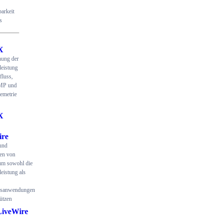
arkeit
s
X
ung der
eistung
fluss,
MP und
emetrie
X
ire
und
en von
um sowohl die
eistung als
itsanwendungen
ützen
LiveWire