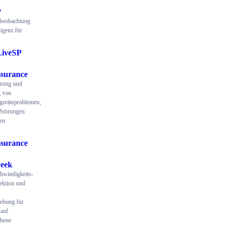
P
beobachtung
ligenz für
LiveSP
surance
ierung und
 von
geräteproblemen,
 Störungen
en
surance
eek
hwindigkeits-
ektion und
ebung für
auf
ebene