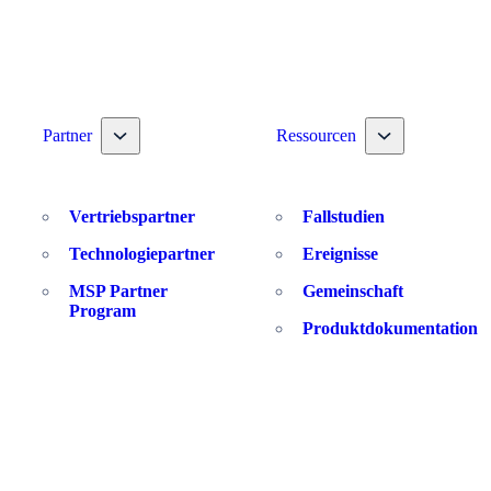
 nav dropdown
Toggle nav dropdown
Toggle nav drop
Partner
Ressourcen
Vertriebspartner
Fallstudien
Technologiepartner
Ereignisse
MSP Partner
Gemeinschaft
Program
Produktdokumentation