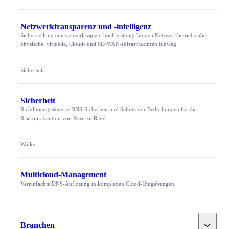
Netzwerktransparenz und -intelligenz
Sicherstellung eines zuverlässigen, hochleistungsfähigen Netzwerkbetriebs über
physische, virtuelle, Cloud- und SD-WAN-Infrastrukturen hinweg
Sicherheit
Sicherheit
Richtliniengesteuerte DNS-Sicherheit und Schutz vor Bedrohungen für die
Risikoprävention von Kern zu Rand
Wolke
Multicloud-Management
Vereinfachte DNS-Auflösung in komplexen Cloud-Umgebungen
Toggle
Branchen