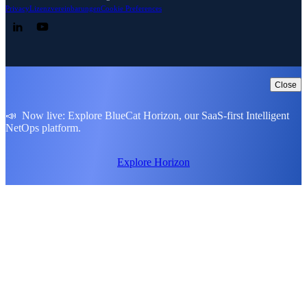
Privacy
Lizenzvereinbarungen
Cookie Preferences
Follow us on LinkedIn
Follow us on YouTube
Close
📣 Now live: Explore BlueCat Horizon, our SaaS-first Intelligent
NetOps platform.
Explore Horizon