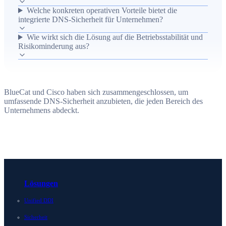
Welche konkreten operativen Vorteile bietet die
zu reduzieren und die Betriebsstabilität zu erhöhen.
integrierte DNS-Sicherheit für Unternehmen?
Praktische Ergebnisse umfassen eine verbesserte
Bedrohungserkennung, zentralisierte
Wie wirkt sich die Lösung auf die Betriebsstabilität und
Risikominderung aus?
Verwaltungsfunktionen und optimierte Maßnahmen zur
Vorfallreaktion über die DNS-Ebene hinweg.
BlueCat und Cisco haben sich zusammengeschlossen, um
umfassende DNS-Sicherheit anzubieten, die jeden Bereich des
Unternehmens abdeckt.
Lösungen
Unified DDI
Sicherheit