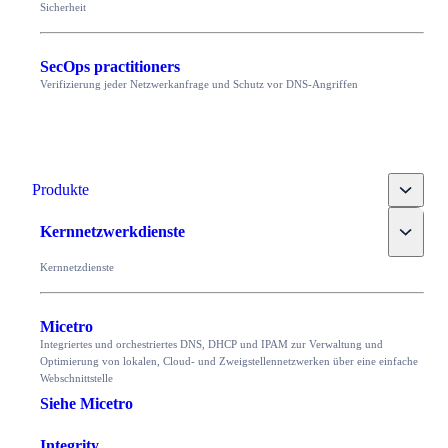
Sicherheit
SecOps practitioners
Verifizierung jeder Netzwerkanfrage und Schutz vor DNS-Angriffen
Toggle
Produkte
Toggle
Kernnetzwerkdienste
Kernnetzdienste
Micetro
Integriertes und orchestriertes DNS, DHCP und IPAM zur Verwaltung und
Optimierung von lokalen, Cloud- und Zweigstellennetzwerken über eine einfache
Webschnittstelle
Siehe Micetro
Integrity