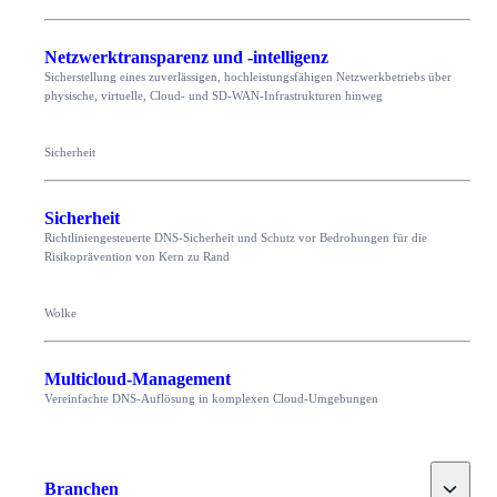
Netzwerktransparenz und -intelligenz
Sicherstellung eines zuverlässigen, hochleistungsfähigen Netzwerkbetriebs über
physische, virtuelle, Cloud- und SD-WAN-Infrastrukturen hinweg
Sicherheit
Sicherheit
Richtliniengesteuerte DNS-Sicherheit und Schutz vor Bedrohungen für die
Risikoprävention von Kern zu Rand
Wolke
Multicloud-Management
Vereinfachte DNS-Auflösung in komplexen Cloud-Umgebungen
Toggle
Branchen