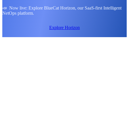
📣 Now live: Explore BlueCat Horizon, our SaaS-first Intelligent
NetOps platform.
Explore Horizon