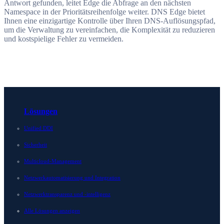
Antwort gefunden, leitet Edge die Abfrage an den nächsten
Namespace in der Prioritätsreihenfolge weiter. DNS Edge bietet
Ihnen eine einzigartige Kontrolle über Ihren DNS-Auflösungspfad,
um die Verwaltung zu vereinfachen, die Komplexität zu reduzieren
und kostspielige Fehler zu vermeiden.
Lösungen
Unified DDI
Sicherheit
Multicloud-Management
Netzwerkautomatisierung und Integration
Netzwerktransparenz und -intelligenz
Alle Lösungen anzeigen