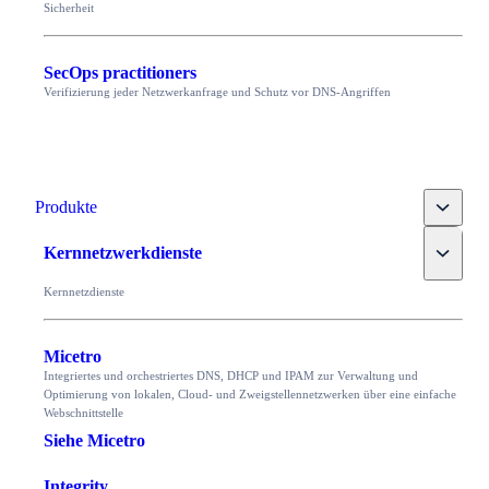
Sicherheit
SecOps practitioners
Verifizierung jeder Netzwerkanfrage und Schutz vor DNS-Angriffen
Toggle
Produkte
Toggle
Kernnetzwerkdienste
Kernnetzdienste
Micetro
Integriertes und orchestriertes DNS, DHCP und IPAM zur Verwaltung und
Optimierung von lokalen, Cloud- und Zweigstellennetzwerken über eine einfache
Webschnittstelle
Siehe Micetro
Integrity