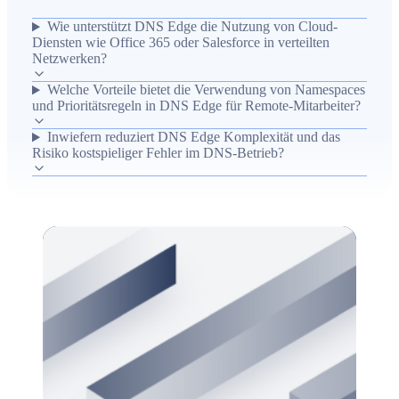
Unterstützung von Remote-Mitarbeitern und Cloud-
Wie unterstützt DNS Edge die Nutzung von Cloud-
Diensten wie Office 365, Dropbox oder Salesforce. Er
Diensten wie Office 365 oder Salesforce in verteilten
erklärt, wie Edge standortbasierte Dienstfindung und
Netzwerken?
regionale Zugriffsbeschränkungen ermöglicht, ohne dass
Welche Vorteile bietet die Verwendung von Namespaces
Namesätze in mehreren autoritativen Servern dupliziert
und Prioritätsregeln in DNS Edge für Remote-Mitarbeiter?
oder komplexe Weiterleitungen eingerichtet werden
Inwiefern reduziert DNS Edge Komplexität und das
müssen. Durch das Hinzufügen von bis zu drei
Risiko kostspieliger Fehler im DNS-Betrieb?
Namespaces und Prioritätsregeln vereinfacht DNS Edge
die Auflösung, reduziert Komplexität und minimiert das
Risiko kostspieliger Fehler.