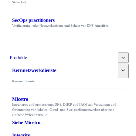
Sicherheit
SecOps practitioners
Verifizierung jeder Netzwerkanfrage und Schutz vor DNS-Angriffen
Toggle
Produkte
Toggle
Kernnetzwerkdienste
Kernnetzdienste
Micetro
Integriertes und orchestriertes DNS, DHCP und IPAM zur Verwaltung und
Optimierung von lokalen, Cloud- und Zweigstellennetzwerken über eine
einfache Webschnittstelle
Siehe Micetro
Integrity