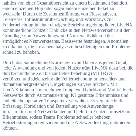
nahtlos von einer Gesamtübersicht zu einem bestimmten Standort,
einem einzelnen Hop oder sogar einem einzelnen Paket zu
wechseln. Durch die Zusammenführung von Flussanalysen,
Telemetrie, Infrastrukturüberwachung und Workflows zur
Fehlerbehebung in einer einzigen Betriebsumgebung liefert LiveNX
kontinuierliche Echtzeit-Einblicke in den Netzwerkverkehr auf der
Grundlage von Anwendungs- und Nutzeraktivitäten. Dies
ermöglicht es Netzwerkteams, Basiswerte festzulegen, Anomalien
zu erkennen, die Ursachenanalyse zu beschleunigen und Probleme
schnell zu beheben.
Durch das Sammeln und Korrelieren von Daten aus jedem Gerät,
jeder Anwendung und von jedem Nutzer trägt LiveNX dazu bei, die
durchschnittliche Zeit bis zur Fehlerbehebung (MTTR) zu
verkürzen und gleichzeitig die Fehlerbehebung in hersteller- und
domänenübergreifenden Umgebungen zu vereinfachen. Mit
LiveNX können Unternehmen komplexe Hybrid- und Multi-Cloud-
Netzwerke durch Automatisierung, KI-gestützte Erkenntnisse und
einheitliche operative Transparenz verwalten. Es vereinfacht die
Erfassung, Korrelation und Darstellung von Anwendungs-,
Infrastruktur- und Netzwerkdaten und liefert in Echtzeit umsetzbare
Erkenntnisse, sodass Teams Probleme schneller beheben,
Betriebsstörungen reduzieren und die Netzwerkleistung optimieren
können.