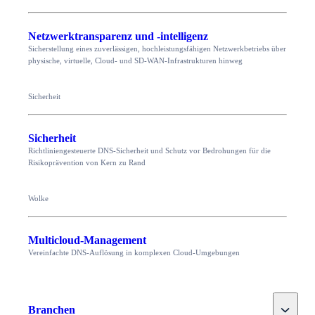
Netzwerktransparenz und -intelligenz
Sicherstellung eines zuverlässigen, hochleistungsfähigen Netzwerkbetriebs über
physische, virtuelle, Cloud- und SD-WAN-Infrastrukturen hinweg
Sicherheit
Sicherheit
Richtliniengesteuerte DNS-Sicherheit und Schutz vor Bedrohungen für die
Risikoprävention von Kern zu Rand
Wolke
Multicloud-Management
Vereinfachte DNS-Auflösung in komplexen Cloud-Umgebungen
Toggle
Branchen