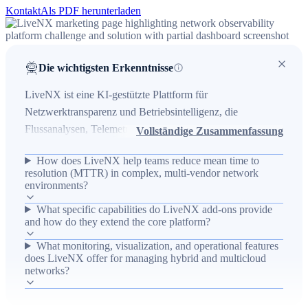
Kontakt
Als PDF herunterladen
Die wichtigsten Erkenntnisse
LiveNX ist eine KI-gestützte Plattform für
Netzwerktransparenz und Betriebsintelligenz, die
Flussanalysen, Telemetrie, Infrastrukturüberwachung und
Vollständige Zusammenfassung
Workflows zur Fehlerbehebung vereint, um Unternehmen
How does LiveNX help teams reduce mean time to
eine durchgängige Visualisierung von globalen Übersichten
resolution (MTTR) in complex, multi-vendor network
bis hinunter auf die Paketebene zu ermöglichen. Sie
environments?
bewältigt die Herausforderung der Datenflut in komplexen
What specific capabilities do LiveNX add-ons provide
Hybrid- und Multi-Cloud-Netzwerken, indem sie Daten
and how do they extend the core platform?
von Geräten, Anwendungen und Benutzern korreliert, um
What monitoring, visualization, and operational features
Basiswerte zu ermitteln, Anomalien zu erkennen, die
does LiveNX offer for managing hybrid and multicloud
Ursachenanalyse zu beschleunigen und die
networks?
durchschnittliche Zeit bis zur Fehlerbehebung (MTTR) zu
verkürzen. Add-ons wie „Network Resource Monitoring“,