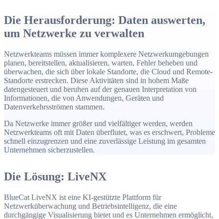
„LiveAssist“, „LiveWire“, „LiveNCA“ und „Security
Die Herausforderung: Daten auswerten,
Insights“ erweitern die Transparenz, bieten KI-gestützte
um Netzwerke zu verwalten
Unterstützung, Paketerfassung, automatisierte
Bestandserfassung und Sicherheitsanreicherung, um den
Netzwerkteams müssen immer komplexere Netzwerkumgebungen
Betrieb zu vereinfachen und die Leistung zu optimieren.
planen, bereitstellen, aktualisieren, warten, Fehler beheben und
überwachen, die sich über lokale Standorte, die Cloud und Remote-
Standorte erstrecken. Diese Aktivitäten sind in hohem Maße
datengesteuert und beruhen auf der genauen Interpretation von
Informationen, die von Anwendungen, Geräten und
Datenverkehrsströmen stammen.
Da Netzwerke immer größer und vielfältiger werden, werden
Netzwerkteams oft mit Daten überflutet, was es erschwert, Probleme
schnell einzugrenzen und eine zuverlässige Leistung im gesamten
Unternehmen sicherzustellen.
Die Lösung: LiveNX
BlueCat LiveNX ist eine KI-gestützte Plattform für
Netzwerküberwachung und Betriebsintelligenz, die eine
durchgängige Visualisierung bietet und es Unternehmen ermöglicht,