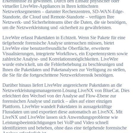
Erkenntnisse zu gewinnen. Durch den Einsatz physischer oder
virtueller LiveWire-Appliances in Ihren kritischsten
Netzwerksegmenten – darunter Rechenzentren, SD-WAN-Edge-
Standorte, die Cloud und Remote-Standorte – verfügen Ihre
Netzwerk- und Sicherheitsteams über die Daten, die sie benötigen,
um die Netzwerkleistung und -sicherheit zu gewährleisten.
LiveWire erfasst Paketdaten in Echtzeit. Wenn Sie Pakete für eine
tiefgehende forensische Analyse untersuchen müssen, bietet
LiveWire eine benutzerfreundliche Oberfläche, erweiterte
Visualisierungen, integrierte Workflows, ein Expertensystem sowie
zahlreiche Analyse- und Korrelationsmöglichkeiten. LiveWire
wurde entwickelt, um die Fehlerbehebung zu beschleunigen und
Ihnen die Paketdaten und Paketanalysen zur Verfügung zu stellen,
die Sie für die fortgeschrittene Netzwerkforensik benötigen.
Darüber hinaus liefert LiveWire angereicherte Paketdaten an die
Netzwerkleistungsmanagement-Lösung LiveNX von BlueCat. Dies
erleichtert den Wechsel von der Analyse auf Flow-Ebene zur
forensischen Analyse und zurück – alles auf einer einzigen
Plattform. LiveWire wandelt Paketdaten in aussagekräftige
Flussdaten um und exportiert diese automatisch an LiveNX. Mit
LiveNX und LiveWire lassen sich Anwendungsprobleme wie
Leistungsbeeinträchtigungen bei VoIP und Video schnell
identifizieren und beheben, ohne dass eine tiefgehende forensische