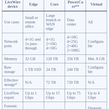
LiveWire
PowerCo
Edge
Core
Virtual
device
re**
Large
Small or
branch or
Data
Use cases
remote
All
WAN
center
office
edge
4×10G
4×1G and
4×1G
Network
4×25G
Configura
1x pass-
2×10G
ports
2×40G
ble
through
4×10G
2×100G
Memory
32 GB
128 TB
256 TB
Min. 8 GB
Raw
Configura
1 TB SSD
24 TB
240 TB
storage
ble
Effective
N/A
72 TB
720 TB
N/A
storage*
LiveFlow
Up to 1
Up to 15
Up to 75
Up to 4
export
Gbps
Gbps
Gbps
Gbps
Forensic
Depends