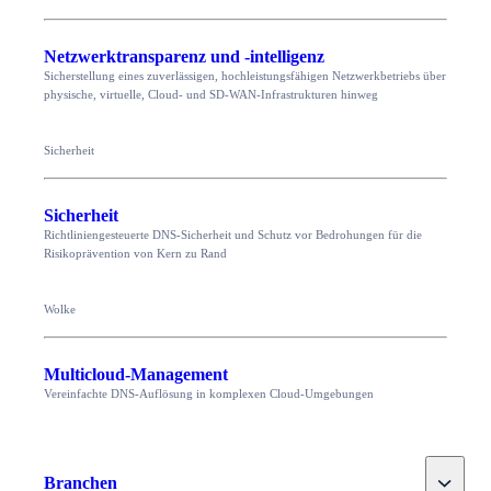
Netzwerktransparenz und -intelligenz
Sicherstellung eines zuverlässigen, hochleistungsfähigen Netzwerkbetriebs über
physische, virtuelle, Cloud- und SD-WAN-Infrastrukturen hinweg
Sicherheit
Sicherheit
Richtliniengesteuerte DNS-Sicherheit und Schutz vor Bedrohungen für die
Risikoprävention von Kern zu Rand
Wolke
Multicloud-Management
Vereinfachte DNS-Auflösung in komplexen Cloud-Umgebungen
Toggle
Branchen