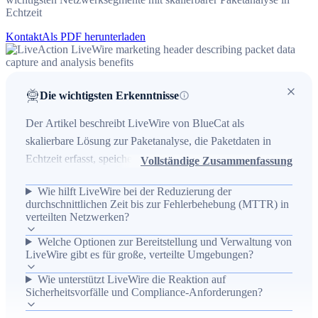
Echtzeit
Kontakt
Als PDF herunterladen
Die wichtigsten Erkenntnisse
Der Artikel beschreibt LiveWire von BlueCat als
skalierbare Lösung zur Paketanalyse, die Paketdaten in
Echtzeit erfasst, speichert und in aussagekräftige Flussdaten
Vollständige Zusammenfassung
umwandelt, um Netzwerk- und Anwendungsleistung sowie
Wie hilft LiveWire bei der Reduzierung der
forensische Untersuchungen zu unterstützen. Er adressiert
durchschnittlichen Zeit bis zur Fehlerbehebung (MTTR) in
die Herausforderung fehlender Transparenz in verteilten
verteilten Netzwerken?
Netzwerken (Rechenzentrum, WAN-Rand, Cloud,
Welche Optionen zur Bereitstellung und Verwaltung von
Remote-Standorte) und zeigt, wie LiveWire die MTTR
LiveWire gibt es für große, verteilte Umgebungen?
reduziert, durch zentrale Verwaltung via LiveWire Grid
Wie unterstützt LiveWire die Reaktion auf
skaliert und Sicherheitsvorfälle durch verlustfreie
Sicherheitsvorfälle und Compliance-Anforderungen?
Paketaufzeichnung aufklärt. Wichtige Ergebnisse sind