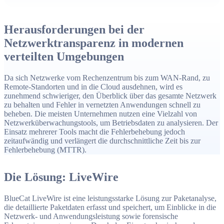
schnelle Fehlerbehebung auf Schichten 2–7, automatische
Exportfunktionen zu LiveNX für Flow- und Paket-
gestützte Analysen sowie skalierbare Datenspeicherung für
Herausforderungen bei der
Compliance und Langzeitforensik.
Netzwerktransparenz in modernen
verteilten Umgebungen
Da sich Netzwerke vom Rechenzentrum bis zum WAN-Rand, zu
Remote-Standorten und in die Cloud ausdehnen, wird es
zunehmend schwieriger, den Überblick über das gesamte Netzwerk
zu behalten und Fehler in vernetzten Anwendungen schnell zu
beheben. Die meisten Unternehmen nutzen eine Vielzahl von
Netzwerküberwachungstools, um Betriebsdaten zu analysieren. Der
Einsatz mehrerer Tools macht die Fehlerbehebung jedoch
zeitaufwändig und verlängert die durchschnittliche Zeit bis zur
Fehlerbehebung (MTTR).
Die Lösung: LiveWire
BlueCat LiveWire ist eine leistungsstarke Lösung zur Paketanalyse,
die detaillierte Paketdaten erfasst und speichert, um Einblicke in die
Netzwerk- und Anwendungsleistung sowie forensische