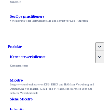
Sicherheit
SecOps practitioners
Verifizierung jeder Netzwerkanfrage und Schutz vor DNS-Angriffen
Toggle
Produkte
Toggle
Kernnetzwerkdienste
Kernnetzdienste
Micetro
Integriertes und orchestriertes DNS, DHCP und IPAM zur Verwaltung und
Optimierung von lokalen, Cloud- und Zweigstellennetzwerken über eine
einfache Webschnittstelle
Siehe Micetro
Integrity