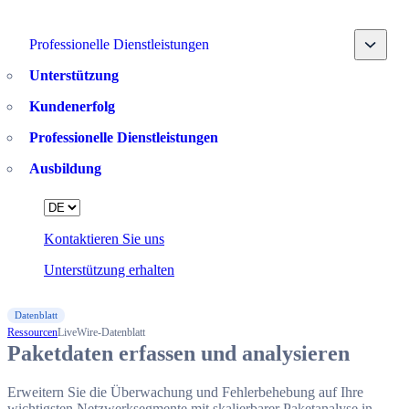
Toggle
Professionelle Dienstleistungen
Unterstützung
Kundenerfolg
Professionelle Dienstleistungen
Ausbildung
Language
Kontaktieren Sie uns
Unterstützung erhalten
Datenblatt
Ressourcen
LiveWire-Datenblatt
Paketdaten erfassen und analysieren
Erweitern Sie die Überwachung und Fehlerbehebung auf Ihre
wichtigsten Netzwerksegmente mit skalierbarer Paketanalyse in