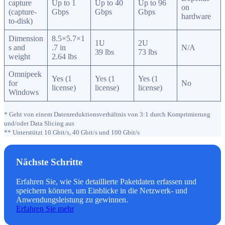
capture
Up to 1
Up to 40
Up to 96
on
(capture-
Gbps
Gbps
Gbps
hardware
to-disk)
Dimension
8.5×5.7×1
1U
2U
s and
.7 in
N/A
39 lbs
73 lbs
weight
2.64 lbs
Omnipeek
Yes (1
Yes (1
Yes (1
for
No
license)
license)
license)
Windows
* Geht von einem Datenreduktionsverhältnis von 3:1 durch Komprimierung
und/oder Data Slicing aus
** Unterstützt 10 Gbit/s, 40 Gbit/s und 100 Gbit/s
Nächste Schritte
Erfahren Sie, wie Sie detaillierte Paketdaten erfassen und
speichern können, um Einblicke in die Netzwerk- und
Anwendungsleistung zu gewinnen.
Erfahren Sie mehr