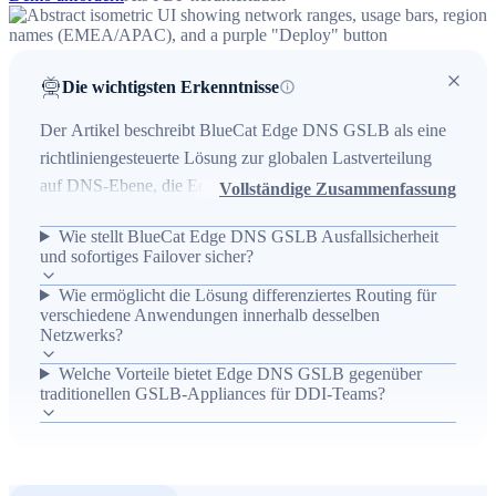
Die wichtigsten Erkenntnisse
Der Artikel beschreibt BlueCat Edge DNS GSLB als eine
richtliniengesteuerte Lösung zur globalen Lastverteilung
auf DNS-Ebene, die Echtzeit-Zustandsdaten und
Vollständige Zusammenfassung
Netzwerktopologie nutzt, um Traffic präzise zu steuern und
Wie stellt BlueCat Edge DNS GSLB Ausfallsicherheit
die Verfügbarkeit von Anwendungen sicherzustellen. Er
und sofortiges Failover sicher?
adressiert das Problem dezentralisierten GSLB-
Wie ermöglicht die Lösung differenziertes Routing für
Managements, hohe Kosten für Appliances und
verschiedene Anwendungen innerhalb desselben
eingeschränkte Kontrolle der DDI-Teams, indem Edge-
Netzwerks?
Servicepunkte nahe Clients kosteneffizient intelligente
Welche Vorteile bietet Edge DNS GSLB gegenüber
DNS-Antworten mit Null-TTL liefern. Ergebnis sind
traditionellen GSLB-Appliances für DDI-Teams?
geringere Kosten, bessere Ausfallsicherheit, granulare
Netzwerk- und anwendungsbezogene Routing-Richtlinien
sowie die Rückgewinnung der Kontrolle über DNS-GSLB
durch DDI-Teams.