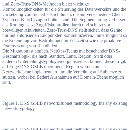
und Zero-Trust-DNS-Methoden bietet wichtige
Kontrollmöglichkeiten für die Steuerung des Datenverkehrs und die
Umsetzung von Sicherheitsrichtlinien, die auf verschiedene Client-
Typen (z. B. IoT) zugeschnitten sind. Die Segmentierung verbessert
das Routing, setzt Zugriffskontrollen durch und schützt vor
böswilligen Aktivitäten. Zero-Trust-DNS stellt sicher, dass Geräte
nur mit autorisierten Endpunkten kommunizieren, und ermöglicht so
die Erkennung von Bedrohungen in Echtzeit sowie die proaktive
Durchsetzung von Richtlinien.
Die Migration ist einfach. NetOps-Teams mit bestehender DNS-
Geschäftslogik, die nach Standort, Land, Region, Stadt oder
anderen Unterteilungstypologien organisiert ist, können diese Logik
auf Edge DNS GSLB übertragen. Regeln werden auf
Netzwerkebene implementiert, um die Verteilung auf Subnetze zu
stützen, wobei bei Bedarf Ausnahmen auf Domain-Ebene möglich
sind.
Figure 1. DNS GSLB network/subnet methodology fits any existing
network typology
Figure 1. DNS GSLB network/subnet methodology fits any existing