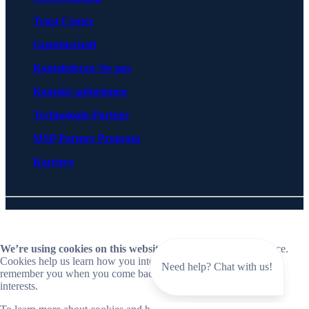
Trust Center
Gemeinschaft
Kontaktieren Sie uns
Kontakt aufnehmen
Technologie-Partner
MSP Partner Program
Karriere
© 2026 BlueCat Networks All rights reserved
Privacy
Lizenzvereinbarungen
Cookie Preferences
Follow us on LinkedIn
Follow us on YouTube
We’re using cookies on this website
to improve your experience.
Cookies help us learn how you interact with our website and
Need help? Chat with us!
remember you when you come back so we can tailor it to your
interests.
Close