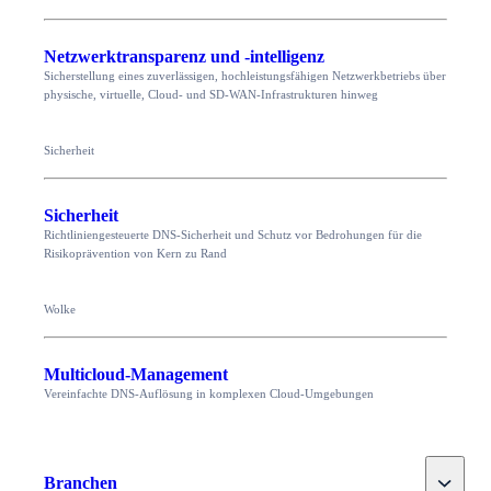
Netzwerktransparenz und -intelligenz
Sicherstellung eines zuverlässigen, hochleistungsfähigen Netzwerkbetriebs über
physische, virtuelle, Cloud- und SD-WAN-Infrastrukturen hinweg
Sicherheit
Sicherheit
Richtliniengesteuerte DNS-Sicherheit und Schutz vor Bedrohungen für die
Risikoprävention von Kern zu Rand
Wolke
Multicloud-Management
Vereinfachte DNS-Auflösung in komplexen Cloud-Umgebungen
Toggle
Branchen