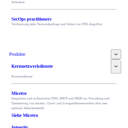
Sicherheit
SecOps practitioners
Verifizierung jeder Netzwerkanfrage und Schutz vor DNS-Angriffen
Toggle
Produkte
Toggle
Kernnetzwerkdienste
Kernnetzdienste
Micetro
Integriertes und orchestriertes DNS, DHCP und IPAM zur Verwaltung und
Optimierung von lokalen, Cloud- und Zweigstellennetzwerken über eine
einfache Webschnittstelle
Siehe Micetro
Integrity