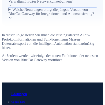
Verwaltung großer Netzwerkumgebungen?
Effizienz steigern. Die vorgestellten Features zielen darauf
ab, Verwaltungsaufwand zu reduzieren, Compliance-
Welche Neuerungen bringt die jüngste Version von
BlueCat Gateway für Integrationen und Automatisierung?
Anforderungen zu unterstützen und die Kontrolle über
DNS/DHCP/IPAM-Aktivitäten zu verbessern.
In dieser Folge stellen wir Ihnen die leistungsstarken Audit-
Protokollinformationen und Funktionen zum Massen-
Datensatzexport vor, die Intelligent Automation standardmäßig
bietet.
Außerdem werden wir einige der neuen Funktionen der neuesten
Version von BlueCat Gateway vorführen.
Lösungen
Unified DDI