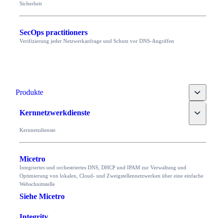
Sicherheit
SecOps practitioners
Verifizierung jeder Netzwerkanfrage und Schutz vor DNS-Angriffen
Toggle
Produkte
Toggle
Kernnetzwerkdienste
Kernnetzdienste
Micetro
Integriertes und orchestriertes DNS, DHCP und IPAM zur Verwaltung und
Optimierung von lokalen, Cloud- und Zweigstellennetzwerken über eine einfache
Webschnittstelle
Siehe Micetro
Integrity