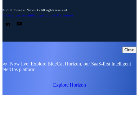
© 2026 BlueCat Networks All rights reserved
Privacy
Lizenzvereinbarungen
Cookie Preferences
Follow us on LinkedIn
Follow us on YouTube
Close
📣 Now live: Explore BlueCat Horizon, our SaaS-first Intelligent
NetOps platform.
Explore Horizon