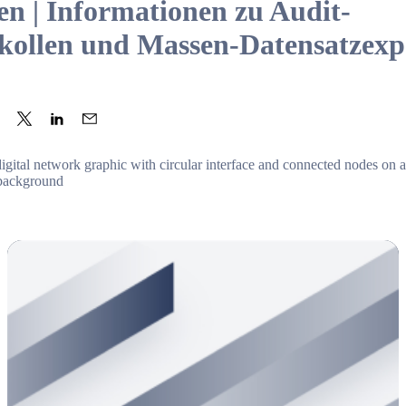
n | Informationen zu Audit-
kollen und Massen-Datensatzexp
are to Facebook
Share to Twitter
Share to LinkedIn
Share to Email