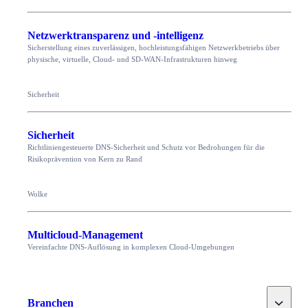
Netzwerktransparenz und -intelligenz
Sicherstellung eines zuverlässigen, hochleistungsfähigen Netzwerkbetriebs über
physische, virtuelle, Cloud- und SD-WAN-Infrastrukturen hinweg
Sicherheit
Sicherheit
Richtliniengesteuerte DNS-Sicherheit und Schutz vor Bedrohungen für die
Risikoprävention von Kern zu Rand
Wolke
Multicloud-Management
Vereinfachte DNS-Auflösung in komplexen Cloud-Umgebungen
Toggle
Branchen