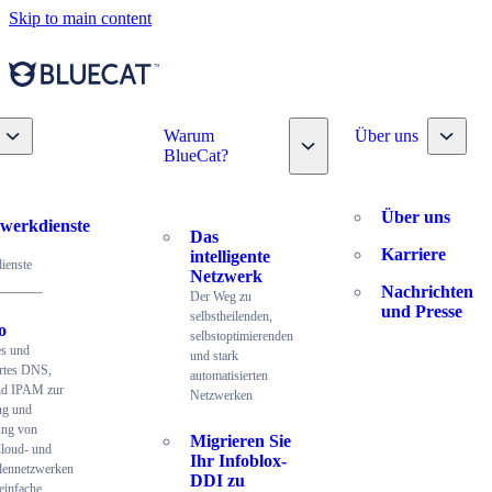
Skip to main content
Toggle nav dropdown
Toggle
Warum
Über uns
Toggle nav dropdown
BlueCat?
Über uns
werkdienste
Das
Karriere
intelligente
ienste
Netzwerk
Nachrichten
Der Weg zu
und Presse
selbstheilenden,
o
selbstoptimierenden
es und
und stark
ertes DNS,
automatisierten
d IPAM zur
Netzwerken
ng und
ung von
Migrieren Sie
Cloud- und
Ihr Infoblox-
lennetzwerken
DDI zu
einfache