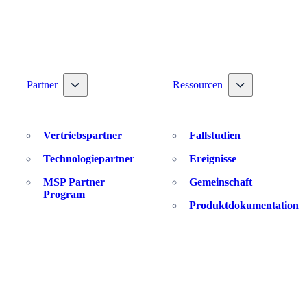
 nav dropdown
Toggle nav dropdown
Toggle nav drop
Partner
Ressourcen
Vertriebspartner
Fallstudien
Technologiepartner
Ereignisse
MSP Partner
Gemeinschaft
Program
Produktdokumentation