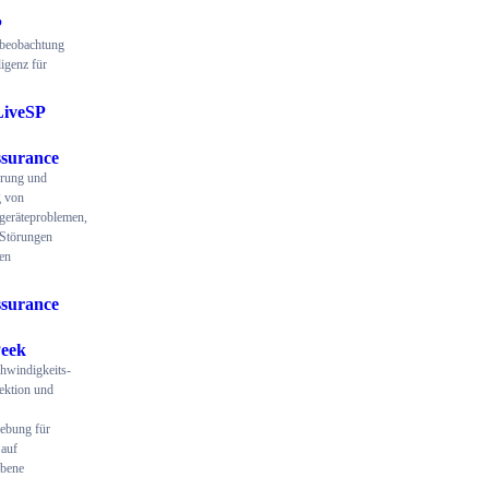
P
beobachtung
ligenz für
LiveSP
surance
ierung und
 von
geräteproblemen,
 Störungen
en
surance
eek
hwindigkeits-
ektion und
ebung für
auf
ebene