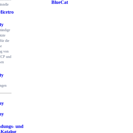
BlueCat
tstelle
Micetro
ty
ständige
tzte
für die
he
ng von
CP und
sen
ty
ungen
ay
ay
dungs- und
-Katalog