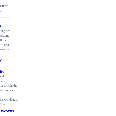
arkeit
s
X
ung der
eistung
fluss,
MP und
emetrie
X
ire
und
en von
um sowohl die
eistung als
itsanwendungen
ützen
LiveWire