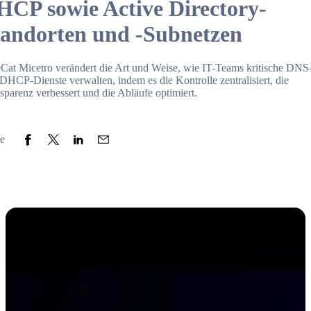
HCP sowie Active Directory-
tandorten und -Subnetzen
Cat Micetro verändert die Art und Weise, wie IT-Teams kritische DNS
DHCP-Dienste verwalten, indem es die Kontrolle zentralisiert, die
sparenz verbessert und die Abläufe optimiert.
Share to Facebook
Share to Twitter
Share to LinkedIn
Share to Email
e