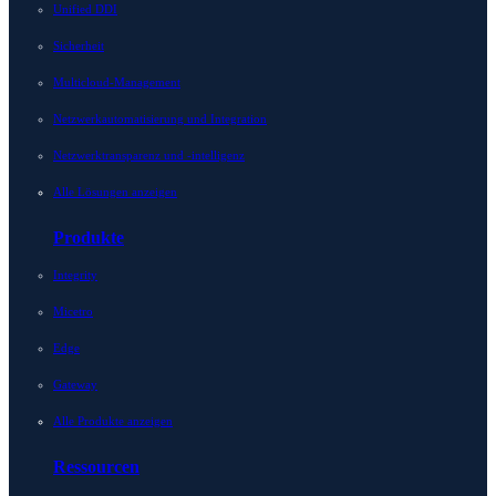
Unified DDI
Sicherheit
Multicloud-Management
Netzwerkautomatisierung und Integration
Netzwerktransparenz und -intelligenz
Alle Lösungen anzeigen
Produkte
Integrity
Micetro
Edge
Gateway
Alle Produkte anzeigen
Ressourcen