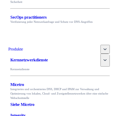
Sicherheit
SecOps practitioners
Verifizierung jeder Netzwerkanfrage und Schutz vor DNS-Angriffen
Toggle
Produkte
Toggle
Kernnetzwerkdienste
Kernnetzdienste
Micetro
Integriertes und orchestriertes DNS, DHCP und IPAM zur Verwaltung und
Optimierung von lokalen, Cloud- und Zweigstellennetzwerken über eine einfache
Webschnittstelle
Siehe Micetro
Integrity