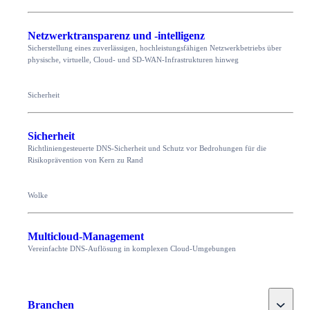
Netzwerktransparenz und -intelligenz
Sicherstellung eines zuverlässigen, hochleistungsfähigen Netzwerkbetriebs über
physische, virtuelle, Cloud- und SD-WAN-Infrastrukturen hinweg
Sicherheit
Sicherheit
Richtliniengesteuerte DNS-Sicherheit und Schutz vor Bedrohungen für die
Risikoprävention von Kern zu Rand
Wolke
Multicloud-Management
Vereinfachte DNS-Auflösung in komplexen Cloud-Umgebungen
Toggle
Branchen