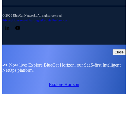
© 2026 BlueCat Networks All rights reserved
Privacy
Lizenzvereinbarungen
Cookie Preferences
Follow us on LinkedIn
Follow us on YouTube
Close
📣 Now live: Explore BlueCat Horizon, our SaaS-first Intelligent
NetOps platform.
Explore Horizon