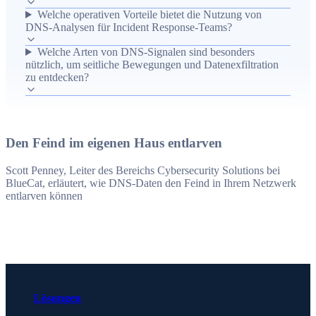
Welche operativen Vorteile bietet die Nutzung von
dass Angreifer oft unentdeckt im internen Netzwerk
DNS-Analysen für Incident Response-Teams?
agieren, und zeigt, wie DNS-Logs und -Signale in
bestehenden technischen Umgebungen genutzt werden
Welche Arten von DNS-Signalen sind besonders
nützlich, um seitliche Bewegungen und Datenexfiltration
können, um bösartige Muster zu identifizieren und die
zu entdecken?
betriebliche Reaktion zu verbessern. Als Ergebnis führt der
Einsatz von DNS-basierten Erkenntnissen zu schnellerer
Erkennung, genaueren Priorisierungen für Incident
Response und einem geringeren Risiko von langfristigen
Den Feind im eigenen Haus entlarven
Kompromittierungen.
Scott Penney, Leiter des Bereichs Cybersecurity Solutions bei
BlueCat, erläutert, wie DNS-Daten den Feind in Ihrem Netzwerk
entlarven können
Lösungen