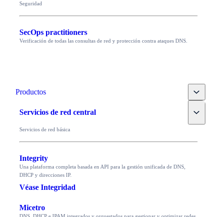
Seguridad
SecOps practitioners
Verificación de todas las consultas de red y protección contra ataques DNS.
Toggle
Productos
Toggle
Servicios de red central
Servicios de red básica
Integrity
Una plataforma completa basada en API para la gestión unificada de DNS,
DHCP y direcciones IP.
Véase Integridad
Micetro
DNS, DHCP e IPAM integrados y orquestados para gestionar y optimizar redes