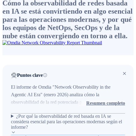
Cómo la observabilidad de redes basada
en IA se está convirtiendo en algo esencial
para las operaciones modernas, y por qué
los equipos de NetOps, SecOps y de la
nube están convergiendo en torno a ella.
Puntos clave
El informe de Omdia "Network Observability in the
Agentic AI Era" (enero 2026) analiza cómo la
observabilidad de la red potenciada por IA agentiva se ha
Resumen completo
vuelto esencial para NetOps, SecOps y CloudOps al
¿Por qué la observabilidad de red basada en IA se
mejorar visibilidad, automatización y resolución de
considera esencial para las operaciones modernas según el
problemas en entornos empresariales. Basado en una
informe?
encuesta a 385 profesionales de redes de Norteamérica, el