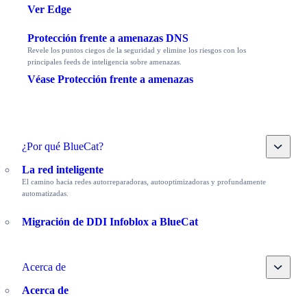
Ver Edge
Protección frente a amenazas DNS
Revele los puntos ciegos de la seguridad y elimine los riesgos con los
principales feeds de inteligencia sobre amenazas.
Véase Protección frente a amenazas
Toggle
¿Por qué BlueCat?
La red inteligente
El camino hacia redes autorreparadoras, autooptimizadoras y profundamente
automatizadas.
Migración de DDI Infoblox a BlueCat
Toggle
Acerca de
Acerca de