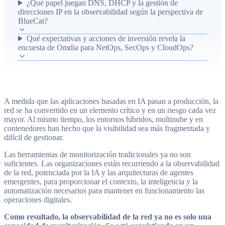
¿Qué papel juegan DNS, DHCP y la gestión de
estudio revela un aumento previsto en inversión y uso de
direcciones IP en la observabilidad según la perspectiva de
observabilidad de red en los próximos dos años, destaca la
BlueCat?
importancia de compartir datos entre equipos y muestra que
Qué expectativas y acciones de inversión revela la
la IA está cumpliendo o superando expectativas en casos de
encuesta de Omdia para NetOps, SecOps y CloudOps?
observabilidad. BlueCat ofrece soluciones que integran
visibilidad en tiempo real, análisis de tráfico, garantía
operativa y contexto fiable desde DNS, DHCP y servicios
de direcciones IP para convertir hallazgos en mejoras
A medida que las aplicaciones basadas en IA pasan a producción, la
operativas.
red se ha convertido en un elemento crítico y en un riesgo cada vez
mayor. Al mismo tiempo, los entornos híbridos, multinube y en
contenedores han hecho que la visibilidad sea más fragmentada y
difícil de gestionar.
Las herramientas de monitorización tradicionales ya no son
suficientes. Las organizaciones están recurriendo a la observabilidad
de la red, potenciada por la IA y las arquitecturas de agentes
emergentes, para proporcionar el contexto, la inteligencia y la
automatización necesarios para mantener en funcionamiento las
operaciones digitales.
Como resultado, la observabilidad de la red ya no es solo una