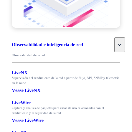
Toggle
Observabilidad e inteligencia de red
Observabilidad de la red
LiveNX
Supervisión del rendimiento de la red a partir de flujo, API, SNMP y telemetría
en la nube.
Véase LiveNX
LiveWire
Captura y análisis de paquetes para casos de uso relacionados con el
rendimiento y la seguridad de la red.
Véase LiveWire