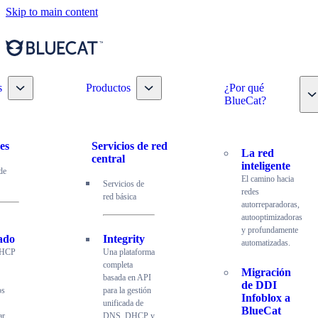
Skip to main content
Toggle nav dropdown
Toggle nav dropdown
s
Productos
¿Por qué
T
BlueCat?
es
Servicios de red
La red
central
inteligente
de
El camino hacia
Servicios de
redes
red básica
autorreparadoras,
autooptimizadoras
y profundamente
ado
Integrity
automatizadas.
DHCP
Una plataforma
completa
Migración
basada en API
de DDI
os
para la gestión
Infoblox a
unificada de
BlueCat
ar,
DNS, DHCP y