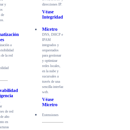
zar y
direcciones IP.
los
Véase
 de
Integridad
os.
Micetro
atización
DNS, DHCP e
es
IPAM
zación a
integrados y
visibilidad
orquestados
 de la red
para gestionar
y optimizar
redes locales,
ilidad
en la nube y
sucursales a
través de una
sencilla interfaz
vabilidad
web.
ligencia
Véase
d
Micetro
ar
nes de red
Extensiones
 de alto
nto en
ucturas