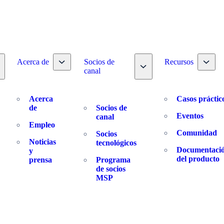
Toggle nav dropdown
Toggl
Acerca de
Socios de
Recursos
oggle nav dropdown
Toggle nav dropdown
canal
Acerca
Casos práctic
de
Socios de
Eventos
canal
Empleo
Comunidad
Socios
Noticias
tecnológicos
Documentaci
y
del producto
prensa
Programa
de socios
MSP