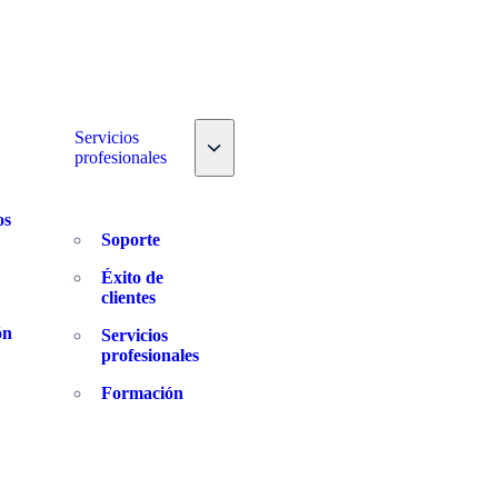
e nav dropdown
Servicios
Toggle nav dropdown
profesionales
os
Soporte
Éxito de
clientes
ón
Servicios
profesionales
Formación