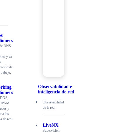
ps
tioners
 de DNS
ones y en
y
zación de
 trabajo.
Observabilidad e
rking
inteligencia de red
tioners
r DNS,
Observabilidad
 IPAM
de la red
ados y
r a los
s de red.
LiveNX
Supervisión