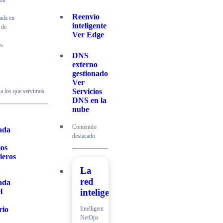
ión
Reenvío
cada en
inteligente
 de
Ver Edge
os
DNS
externo
gestionado
Ver
Servicios
 a los que servimos
DNS en la
nube
Contenido
ada
destacado
ios
ieros
La
red
ada
l
inteligente
Intelligent
rio
NetOps