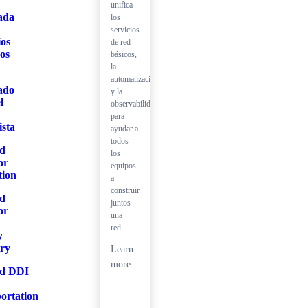
unifica
ada
los
servicios
ios
de red
os
básicos,
la
automatización
ado
y la
l
observabilidad
para
ista
ayudar a
todos
ed
los
or
equipos
tion
a
construir
ed
juntos
or
una
red…
y
try
Learn
more
ed DDI
ortation