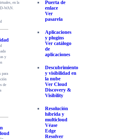
Puerta de
irtuales, en la
enlace
 SD-WAN.
Ver
pasarela
ad
Aplicaciones
y plugins
idad
Ver catálogo
ad
de
ada
aplicaciones
cas y
ón
Descubrimiento
y visibilidad en
 para
la nube
nción
Ver Cloud
os de
Discovery &
a
Visibility
Resolución
híbrida y
multicloud
Véase
ón
Edge
cloud
Resolver