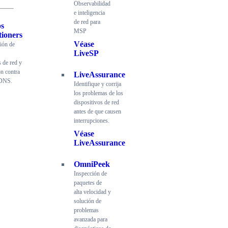
Observabilidad
e inteligencia
de red para
s
MSP
tioners
Véase
ción de
LiveSP
s de red y
ón contra
LiveAssurance
 DNS.
Identifique y corrija
los problemas de los
dispositivos de red
antes de que causen
interrupciones.
Véase
LiveAssurance
OmniPeek
Inspección de
paquetes de
alta velocidad y
solución de
problemas
avanzada para