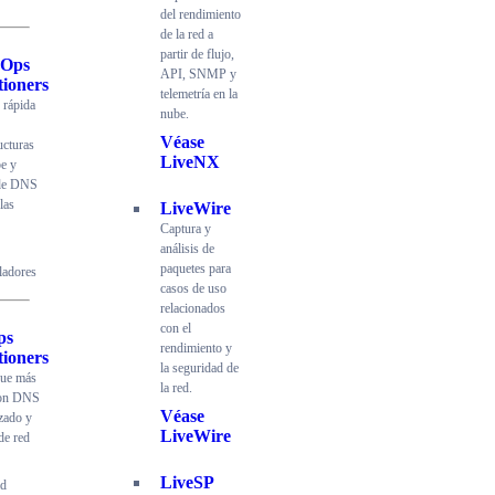
del rendimiento
de la red a
partir de flujo,
dOps
API, SNMP y
tioners
telemetría en la
 rápida
nube.
Véase
ucturas
LiveNX
be y
 de DNS
las
LiveWire
Captura y
análisis de
paquetes para
ladores
casos de uso
relacionados
con el
ps
rendimiento y
tioners
la seguridad de
gue más
la red.
con DNS
Véase
zado y
LiveWire
de red
LiveSP
ad