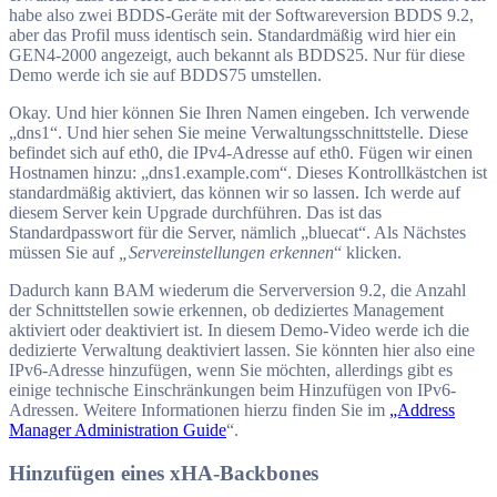
habe also zwei BDDS-Geräte mit der Softwareversion BDDS 9.2,
aber das Profil muss identisch sein. Standardmäßig wird hier ein
GEN4-2000 angezeigt, auch bekannt als BDDS25. Nur für diese
Demo werde ich sie auf BDDS75 umstellen.
Okay. Und hier können Sie Ihren Namen eingeben. Ich verwende
„dns1“. Und hier sehen Sie meine Verwaltungsschnittstelle. Diese
befindet sich auf eth0, die IPv4-Adresse auf eth0. Fügen wir einen
Hostnamen hinzu: „dns1.example.com“. Dieses Kontrollkästchen ist
standardmäßig aktiviert, das können wir so lassen. Ich werde auf
diesem Server kein Upgrade durchführen. Das ist das
Standardpasswort für die Server, nämlich „bluecat“. Als Nächstes
müssen Sie auf
„Servereinstellungen erkennen
“ klicken.
Dadurch kann BAM wiederum die Serverversion 9.2, die Anzahl
der Schnittstellen sowie erkennen, ob dediziertes Management
aktiviert oder deaktiviert ist. In diesem Demo-Video werde ich die
dedizierte Verwaltung deaktiviert lassen. Sie könnten hier also eine
IPv6-Adresse hinzufügen, wenn Sie möchten, allerdings gibt es
einige technische Einschränkungen beim Hinzufügen von IPv6-
Adressen. Weitere Informationen hierzu finden Sie im
„Address
Manager Administration Guide
“.
Hinzufügen eines xHA-Backbones