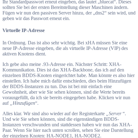
Ihr Standardpasswort erneut eingeben, das lautet „bluecat“. Dieses
sollten Sie bei der ersten Bereitstellung dieser Maschinen ändern.
Fügen wir nun den passiven Server hinzu, der „dns2“ sein wird, und
geben wir das Passwort erneut ein.
Virtuelle IP-Adresse
In Ordnung. Das ist also sehr wichtig. Bei xHA müssen Sie eine
neue IP-Adresse eingeben, die als virtuelle IP-Adresse (VIP) des
aktiven Knotens dient.
Ich gebe also meine .93-Adresse ein. Nächster Schritt: XHA-
Kommunikation. Dies ist das XHA-Backbone, das ich auf den
einzelnen BDDS-Knoten eingerichtet habe. Man könnte es also hier
einstellen. Ich habe mich dafür entschieden, dies beim Hinzufügen
der BDDS-Instanzen zu tun. Das ist bei mir einfach eine
Gewohnheit, aber wie Sie sehen können, sind die Werte bereits
vorausgefüllt, da ich sie bereits eingegeben habe. Klicken wir nun
auf
„Hinzufügen
“.
Alles klar. Wir sind also wieder auf der Registerkarte
„Server
“.
Und wie Sie sehen können, sind die eigenständigen BDDS-
Instanzen verschwunden und stattdessen haben wir nun das XHA-
Paar. Wenn Sie hier nach unten scrollen, sehen Sie eine Darstellung
der einzelnen Knoten: HA-NODE1, HA-NODE2.