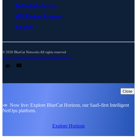
Technologie-Partner
MSP Partner Program
Karriere
© 2026 BlueCat Networks All rights reserved
Privacy
Lizenzvereinbarungen
Cookie Preferences
Follow us on LinkedIn
Follow us on YouTube
Close
📣 Now live: Explore BlueCat Horizon, our SaaS-first Intelligent
NetOps platform.
Explore Horizon