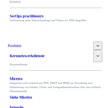
Sicherheit
SecOps practitioners
Verifizierung jeder Netzwerkanfrage und Schutz vor DNS-Angriffen
Toggle
Produkte
Toggle
Kernnetzwerkdienste
Kernnetzdienste
Micetro
Integriertes und orchestriertes DNS, DHCP und IPAM zur Verwaltung und
Optimierung von lokalen, Cloud- und Zweigstellennetzwerken über eine einfache
Webschnittstelle
Siehe Micetro
Integrity