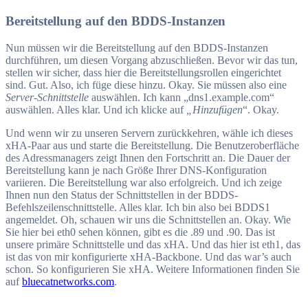
Bereitstellung auf den BDDS-Instanzen
Nun müssen wir die Bereitstellung auf den BDDS-Instanzen
durchführen, um diesen Vorgang abzuschließen. Bevor wir das tun,
stellen wir sicher, dass hier die Bereitstellungsrollen eingerichtet
sind. Gut. Also, ich füge diese hinzu. Okay. Sie müssen also eine
Server-Schnittstelle
auswählen. Ich kann „dns1.example.com“
auswählen. Alles klar. Und ich klicke auf
„Hinzufügen
“. Okay.
Und wenn wir zu unseren Servern zurückkehren, wähle ich dieses
xHA-Paar aus und starte die Bereitstellung. Die Benutzeroberfläche
des Adressmanagers zeigt Ihnen den Fortschritt an. Die Dauer der
Bereitstellung kann je nach Größe Ihrer DNS-Konfiguration
variieren. Die Bereitstellung war also erfolgreich. Und ich zeige
Ihnen nun den Status der Schnittstellen in der BDDS-
Befehlszeilenschnittstelle. Alles klar. Ich bin also bei BDDS1
angemeldet. Oh, schauen wir uns die Schnittstellen an. Okay. Wie
Sie hier bei eth0 sehen können, gibt es die .89 und .90. Das ist
unsere primäre Schnittstelle und das xHA. Und das hier ist eth1, das
ist das von mir konfigurierte xHA-Backbone. Und das war’s auch
schon. So konfigurieren Sie xHA. Weitere Informationen finden Sie
auf
bluecatnetworks.com
.