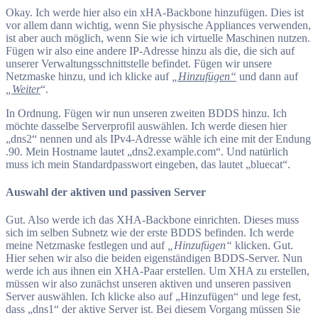
Okay. Ich werde hier also ein xHA-Backbone hinzufügen. Dies ist
vor allem dann wichtig, wenn Sie physische Appliances verwenden,
ist aber auch möglich, wenn Sie wie ich virtuelle Maschinen nutzen.
Fügen wir also eine andere IP-Adresse hinzu als die, die sich auf
unserer Verwaltungsschnittstelle befindet. Fügen wir unsere
Netzmaske hinzu, und ich klicke auf
„Hinzufügen“
und dann auf
„Weiter
“.
In Ordnung. Fügen wir nun unseren zweiten BDDS hinzu. Ich
möchte dasselbe Serverprofil auswählen. Ich werde diesen hier
„dns2“ nennen und als IPv4-Adresse wähle ich eine mit der Endung
.90. Mein Hostname lautet „dns2.example.com“. Und natürlich
muss ich mein Standardpasswort eingeben, das lautet „bluecat“.
Auswahl der aktiven und passiven Server
Gut. Also werde ich das XHA-Backbone einrichten. Dieses muss
sich im selben Subnetz wie der erste BDDS befinden. Ich werde
meine Netzmaske festlegen und auf
„Hinzufügen“
klicken. Gut.
Hier sehen wir also die beiden eigenständigen BDDS-Server. Nun
werde ich aus ihnen ein XHA-Paar erstellen. Um XHA zu erstellen,
müssen wir also zunächst unseren aktiven und unseren passiven
Server auswählen. Ich klicke also auf „Hinzufügen“ und lege fest,
dass „dns1“ der aktive Server ist. Bei diesem Vorgang müssen Sie