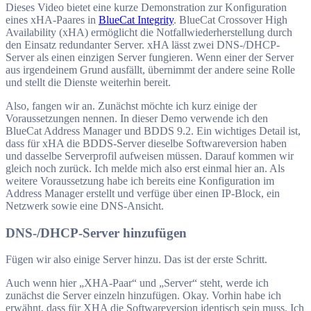
Dieses Video bietet eine kurze Demonstration zur Konfiguration
eines xHA-Paares in
BlueCat Integrity
. BlueCat Crossover High
Availability (xHA) ermöglicht die Notfallwiederherstellung durch
den Einsatz redundanter Server. xHA lässt zwei DNS-/DHCP-
Server als einen einzigen Server fungieren. Wenn einer der Server
aus irgendeinem Grund ausfällt, übernimmt der andere seine Rolle
und stellt die Dienste weiterhin bereit.
Also, fangen wir an. Zunächst möchte ich kurz einige der
Voraussetzungen nennen. In dieser Demo verwende ich den
BlueCat Address Manager und BDDS 9.2. Ein wichtiges Detail ist,
dass für xHA die BDDS-Server dieselbe Softwareversion haben
und dasselbe Serverprofil aufweisen müssen. Darauf kommen wir
gleich noch zurück. Ich melde mich also erst einmal hier an. Als
weitere Voraussetzung habe ich bereits eine Konfiguration im
Address Manager erstellt und verfüge über einen IP-Block, ein
Netzwerk sowie eine DNS-Ansicht.
DNS-/DHCP-Server hinzufügen
Fügen wir also einige Server hinzu. Das ist der erste Schritt.
Auch wenn hier „XHA-Paar“ und „Server“ steht, werde ich
zunächst die Server einzeln hinzufügen. Okay. Vorhin habe ich
erwähnt, dass für XHA die Softwareversion identisch sein muss. Ich