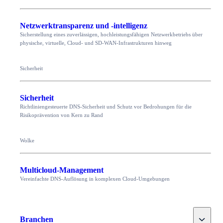
Netzwerktransparenz und -intelligenz
Sicherstellung eines zuverlässigen, hochleistungsfähigen Netzwerkbetriebs über
physische, virtuelle, Cloud- und SD-WAN-Infrastrukturen hinweg
Sicherheit
Sicherheit
Richtliniengesteuerte DNS-Sicherheit und Schutz vor Bedrohungen für die
Risikoprävention von Kern zu Rand
Wolke
Multicloud-Management
Vereinfachte DNS-Auflösung in komplexen Cloud-Umgebungen
Toggle
Branchen