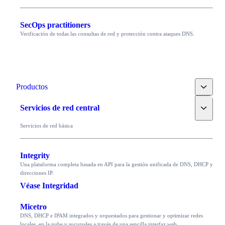
SecOps practitioners
Verificación de todas las consultas de red y protección contra ataques DNS.
Toggle
Productos
Toggle
Servicios de red central
Servicios de red básica
Integrity
Una plataforma completa basada en API para la gestión unificada de DNS, DHCP y
direcciones IP.
Véase Integridad
Micetro
DNS, DHCP e IPAM integrados y orquestados para gestionar y optimizar redes
locales, en la nube y sucursales a través de una sencilla interfaz web.