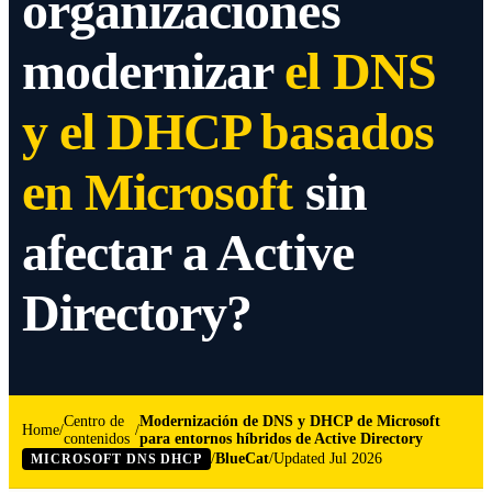
organizaciones
modernizar
el DNS
y el DHCP basados
en Microsoft
sin
afectar a Active
Directory?
Centro de
Modernización de DNS y DHCP de Microsoft
Home
contenidos
para entornos híbridos de Active Directory
/
BlueCat
/
Updated
Jul 2026
MICROSOFT DNS DHCP