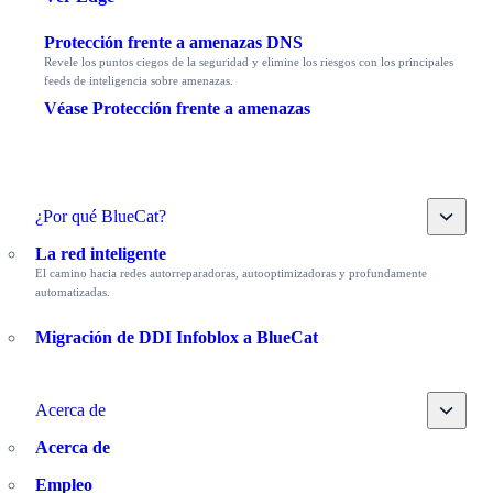
Protección frente a amenazas DNS
Revele los puntos ciegos de la seguridad y elimine los riesgos con los principales
feeds de inteligencia sobre amenazas.
Véase Protección frente a amenazas
Toggle
¿Por qué BlueCat?
La red inteligente
El camino hacia redes autorreparadoras, autooptimizadoras y profundamente
automatizadas.
Migración de DDI Infoblox a BlueCat
Toggle
Acerca de
Acerca de
Empleo