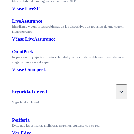
Observabilidad e inteligencia de red para MSP
Véase LiveSP
LiveAssurance
Identifique y corrija los problemas de los dispositivos de red antes de que causen
interrupciones.
Véase LiveAssurance
OmniPeek
Inspección de paquetes de alta velocidad y solución de problemas avanzada para
diagnósticos de nivel experto.
Véase Omnipeek
Toggle
Seguridad de red
Seguridad de la red
Periferia
Evite que las consultas maliciosas entren en contacto con su red
Ver Edge