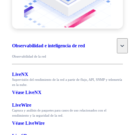
Toggle
Observabilidad e inteligencia de red
Observabilidad de la red
LiveNX
Supervisión del rendimiento de la red a partir de flujo, API, SNMP y telemetría
en la nube.
Véase LiveNX
LiveWire
Captura y análisis de paquetes para casos de uso relacionados con el
rendimiento y la seguridad de la red.
Véase LiveWire