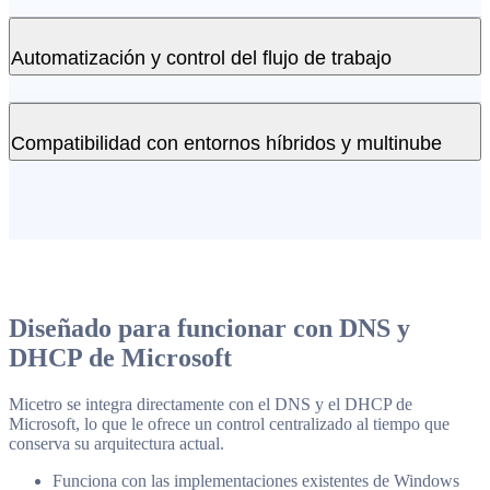
Gestiona de forma centralizada los servidores DNS y DHCP de
Microsoft sin modificarlos ni sustituirlos.
Automatización y control del flujo de trabajo
Integración nativa con entornos de Microsoft
Control centralizado de servidores distribuidos
Sustituye los procesos manuales por flujos de trabajo automatizados
Sin interrupciones en el servicio ni reconfiguraciones
para las operaciones relacionadas con direcciones IP y DNS.
Compatibilidad con entornos híbridos y multinube
Automatizar la asignación y las actualizaciones de IP
Estandarizar los cambios de DNS y DHCP
Gestiona el espacio de direcciones IP en entornos locales, de Azure
Reduzca los errores manuales y los gastos generales
y de AWS a través de una única capa de control.
Compatibilidad con Azure DNS y AWS Route 53
Control unificado en todos los entornos
Gestión coherente de las direcciones IP en todas partes
Diseñado para funcionar con DNS y
DHCP de Microsoft
Micetro se integra directamente con el DNS y el DHCP de
Microsoft, lo que le ofrece un control centralizado al tiempo que
conserva su arquitectura actual.
Funciona con las implementaciones existentes de Windows