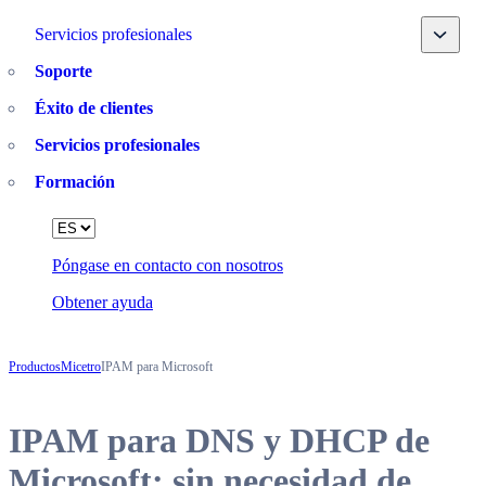
Toggle
Servicios profesionales
Soporte
Éxito de clientes
Servicios profesionales
Formación
Language
Póngase en contacto con nosotros
Obtener ayuda
Productos
Micetro
IPAM para Microsoft
IPAM para DNS y DHCP de
Microsoft: sin necesidad de