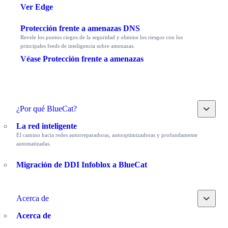
Ver Edge
Protección frente a amenazas DNS
Revele los puntos ciegos de la seguridad y elimine los riesgos con los
principales feeds de inteligencia sobre amenazas.
Véase Protección frente a amenazas
Toggle
¿Por qué BlueCat?
La red inteligente
El camino hacia redes autorreparadoras, autooptimizadoras y profundamente
automatizadas.
Migración de DDI Infoblox a BlueCat
Toggle
Acerca de
Acerca de