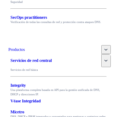
Seguridad
SecOps practitioners
Verificación de todas las consultas de red y protección contra ataques DNS.
Toggle
Productos
Toggle
Servicios de red central
Servicios de red básica
Integrity
Una plataforma completa basada en API para la gestión unificada de DNS,
DHCP y direcciones IP.
Véase Integridad
Micetro
DNS, DHCP e IPAM integrados y orquestados para gestionar y optimizar redes